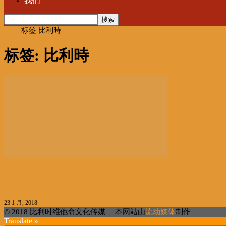
我们
首页
标签
比利時
标签: 比利時
编辑精选
外访比利时推展香江「一带一路」角色
23 1 月, 2018
© 2018 比利时维他命文化传媒 ｜本网站由
流动媒体
制作
Translate »