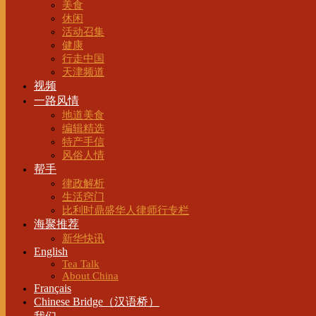
美食
休闲
活动召集
健康
行走中国
天津频道
视频
一路风情
地道美食
编辑精选
特产手信
风俗人情
帮手
律政解析
生活窍门
比利时鼎盛华人律师行专栏
海聚推荐
新华快讯
English
Tea Talk
About China
Français
Chinese Bridge（汉语桥）