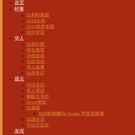
首页
时事
比利时新闻
2024大选
2019选举专题
比中交流
华人
比侨社团
华文教育
涉侨政策
社区活动
华人故事
比侨史记
观点
对话专访
茶人茶语
鲍医生专栏
Foyer帮助
比酒屋
比利时精酿De Feniks 帝翡尼啤酒
比国史话
中比交流史
发现