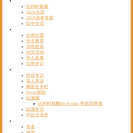
时事
比利时新闻
2024大选
2019选举专题
比中交流
华人
比侨社团
华文教育
涉侨政策
社区活动
华人故事
比侨史记
观点
对话专访
茶人茶语
鲍医生专栏
Foyer帮助
比酒屋
比利时精酿De Feniks 帝翡尼啤酒
比国史话
中比交流史
发现
美食
休闲