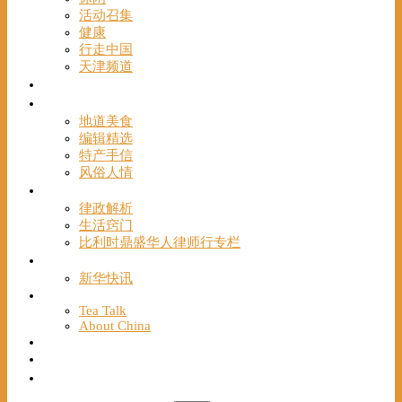
活动召集
健康
行走中国
天津频道
视频
一路风情
地道美食
编辑精选
特产手信
风俗人情
帮手
律政解析
生活窍门
比利时鼎盛华人律师行专栏
海聚推荐
新华快讯
English
Tea Talk
About China
Français
Chinese Bridge（汉语桥）
我们