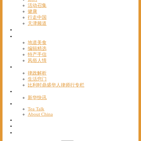
活动召集
健康
行走中国
天津频道
视频
一路风情
地道美食
编辑精选
特产手信
风俗人情
帮手
律政解析
生活窍门
比利时鼎盛华人律师行专栏
海聚推荐
新华快讯
English
Tea Talk
About China
Français
Chinese Bridge（汉语桥）
我们