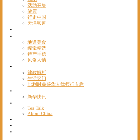
活动召集
健康
行走中国
天津频道
视频
一路风情
地道美食
编辑精选
特产手信
风俗人情
帮手
律政解析
生活窍门
比利时鼎盛华人律师行专栏
海聚推荐
新华快讯
English
Tea Talk
About China
Français
Chinese Bridge（汉语桥）
我们