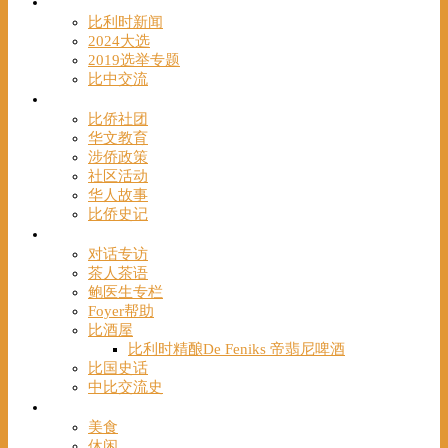
时事
比利时新闻
2024大选
2019选举专题
比中交流
华人
比侨社团
华文教育
涉侨政策
社区活动
华人故事
比侨史记
观点
对话专访
茶人茶语
鲍医生专栏
Foyer帮助
比酒屋
比利时精酿De Feniks 帝翡尼啤酒
比国史话
中比交流史
发现
美食
休闲