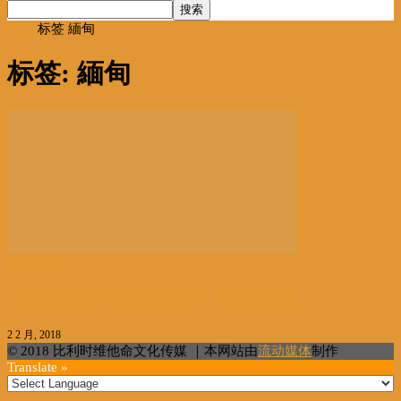
首页
标签
緬甸
标签: 緬甸
名人专访
从缅甸翡翠玉石出发陈荣欣︰有危就有机
2 2 月, 2018
© 2018 比利时维他命文化传媒 ｜本网站由
流动媒体
制作
Translate »