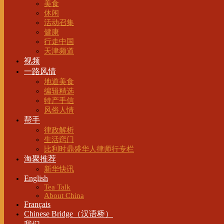
美食
休闲
活动召集
健康
行走中国
天津频道
视频
一路风情
地道美食
编辑精选
特产手信
风俗人情
帮手
律政解析
生活窍门
比利时鼎盛华人律师行专栏
海聚推荐
新华快讯
English
Tea Talk
About China
Français
Chinese Bridge（汉语桥）