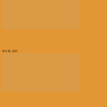
编辑精选
文昌市第三届国庆旅游乐购嘉年华活动即将开启
30 9 月, 2021
编辑精选
岸田文雄当选日本自民党总裁丨国际热点速递