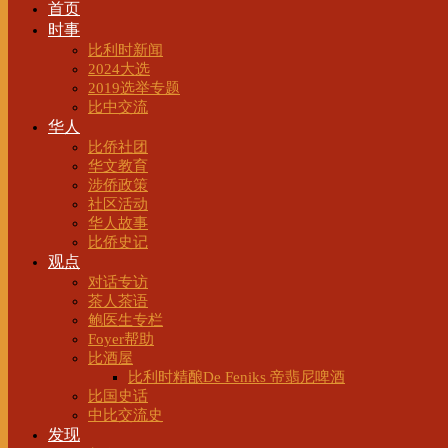
首页
时事
比利时新闻
2024大选
2019选举专题
比中交流
华人
比侨社团
华文教育
涉侨政策
社区活动
华人故事
比侨史记
观点
对话专访
茶人茶语
鲍医生专栏
Foyer帮助
比酒屋
比利时精酿De Feniks 帝翡尼啤酒
比国史话
中比交流史
发现