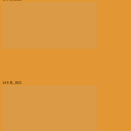
编辑精选
全球首个！韩国“反谷歌法”今起正式施行丨国际热点速
递
14 9 月, 2021