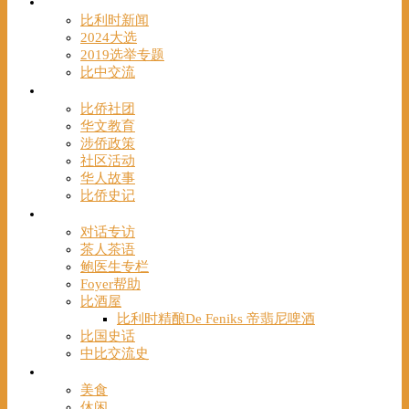
时事
比利时新闻
2024大选
2019选举专题
比中交流
华人
比侨社团
华文教育
涉侨政策
社区活动
华人故事
比侨史记
观点
对话专访
茶人茶语
鲍医生专栏
Foyer帮助
比酒屋
比利时精酿De Feniks 帝翡尼啤酒
比国史话
中比交流史
发现
美食
休闲