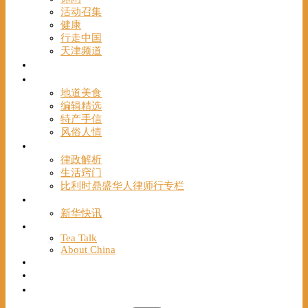
活动召集
健康
行走中国
天津频道
视频
一路风情
地道美食
编辑精选
特产手信
风俗人情
帮手
律政解析
生活窍门
比利时鼎盛华人律师行专栏
海聚推荐
新华快讯
English
Tea Talk
About China
Français
Chinese Bridge（汉语桥）
我们