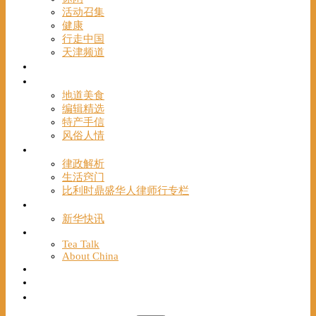
活动召集
健康
行走中国
天津频道
视频
一路风情
地道美食
编辑精选
特产手信
风俗人情
帮手
律政解析
生活窍门
比利时鼎盛华人律师行专栏
海聚推荐
新华快讯
English
Tea Talk
About China
Français
Chinese Bridge（汉语桥）
我们