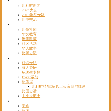
时事
比利时新闻
2024大选
2019选举专题
比中交流
华人
比侨社团
华文教育
涉侨政策
社区活动
华人故事
比侨史记
观点
对话专访
茶人茶语
鲍医生专栏
Foyer帮助
比酒屋
比利时精酿De Feniks 帝翡尼啤酒
比国史话
中比交流史
发现
美食
休闲