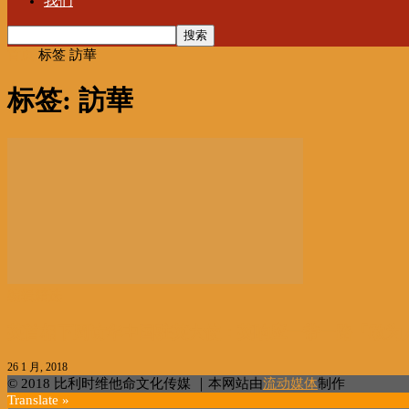
我们
首页
标签
訪華
标签: 訪華
编辑精选
英首相下周访华中国驻英大使：英响应一带一路「敢为
26 1 月, 2018
© 2018 比利时维他命文化传媒 ｜本网站由
流动媒体
制作
Translate »