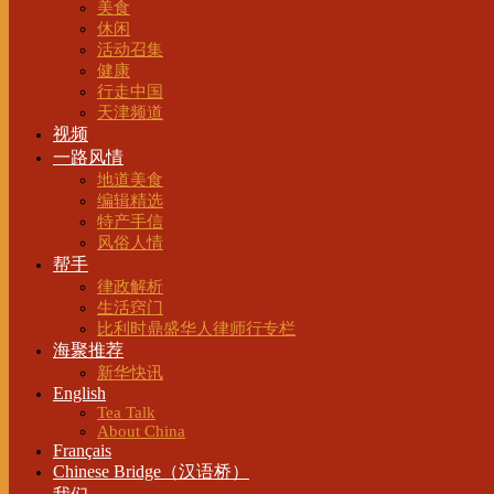
美食
休闲
活动召集
健康
行走中国
天津频道
视频
一路风情
地道美食
编辑精选
特产手信
风俗人情
帮手
律政解析
生活窍门
比利时鼎盛华人律师行专栏
海聚推荐
新华快讯
English
Tea Talk
About China
Français
Chinese Bridge（汉语桥）