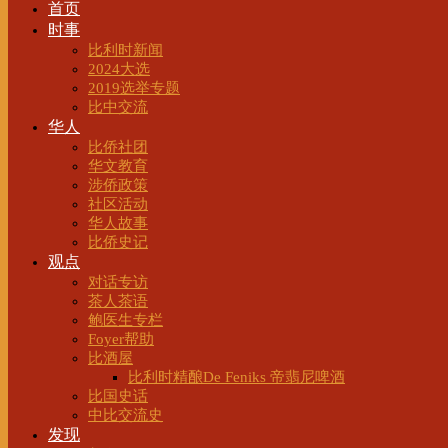
首页
时事
比利时新闻
2024大选
2019选举专题
比中交流
华人
比侨社团
华文教育
涉侨政策
社区活动
华人故事
比侨史记
观点
对话专访
茶人茶语
鲍医生专栏
Foyer帮助
比酒屋
比利时精酿De Feniks 帝翡尼啤酒
比国史话
中比交流史
发现