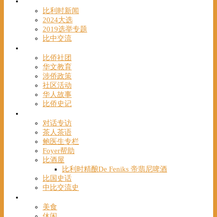
时事
比利时新闻
2024大选
2019选举专题
比中交流
华人
比侨社团
华文教育
涉侨政策
社区活动
华人故事
比侨史记
观点
对话专访
茶人茶语
鲍医生专栏
Foyer帮助
比酒屋
比利时精酿De Feniks 帝翡尼啤酒
比国史话
中比交流史
发现
美食
休闲