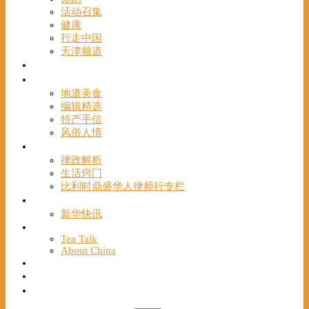
活动召集
健康
行走中国
天津频道
视频
一路风情
地道美食
编辑精选
特产手信
风俗人情
帮手
律政解析
生活窍门
比利时鼎盛华人律师行专栏
海聚推荐
新华快讯
English
Tea Talk
About China
Français
Chinese Bridge（汉语桥）
我们