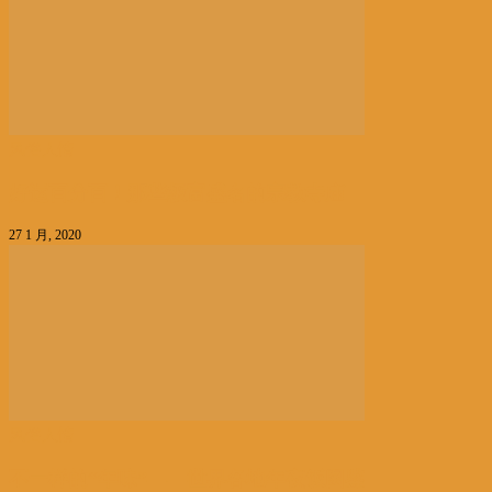
风俗人情
好运百分百！那些极富盛名的宗教寺庙
27 1 月, 2020
风俗人情
不一样的“年味”——世界各地年夜饭图鉴