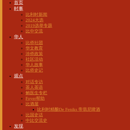
首页
时事
比利时新闻
2024大选
2019选举专题
比中交流
华人
比侨社团
华文教育
涉侨政策
社区活动
华人故事
比侨史记
观点
对话专访
茶人茶语
鲍医生专栏
Foyer帮助
比酒屋
比利时精酿De Feniks 帝翡尼啤酒
比国史话
中比交流史
发现