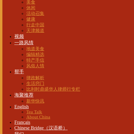
美食
休闲
活动召集
健康
行走中国
天津频道
视频
一路风情
地道美食
编辑精选
特产手信
风俗人情
帮手
律政解析
生活窍门
比利时鼎盛华人律师行专栏
海聚推荐
新华快讯
English
Tea Talk
About China
Français
Chinese Bridge（汉语桥）