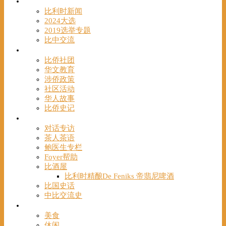
时事
比利时新闻
2024大选
2019选举专题
比中交流
华人
比侨社团
华文教育
涉侨政策
社区活动
华人故事
比侨史记
观点
对话专访
茶人茶语
鲍医生专栏
Foyer帮助
比酒屋
比利时精酿De Feniks 帝翡尼啤酒
比国史话
中比交流史
发现
美食
休闲