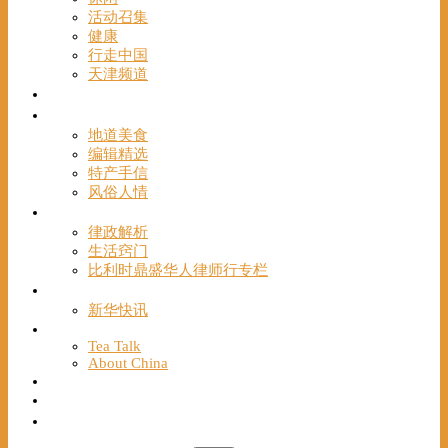
活动召集
健康
行走中国
天津频道
视频
一路风情
地道美食
编辑精选
特产手信
风俗人情
帮手
律政解析
生活窍门
比利时鼎盛华人律师行专栏
海聚推荐
新华快讯
English
Tea Talk
About China
Français
Chinese Bridge（汉语桥）
我们