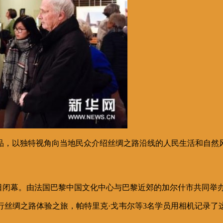
作品，以独特视角向当地民众介绍丝绸之路沿线的人民生活和自然
6日闭幕。由法国巴黎中国文化中心与巴黎近郊的加尔什市共同举
进行丝绸之路体验之旅，帕特里克·戈韦尔等3名学员用相机记录