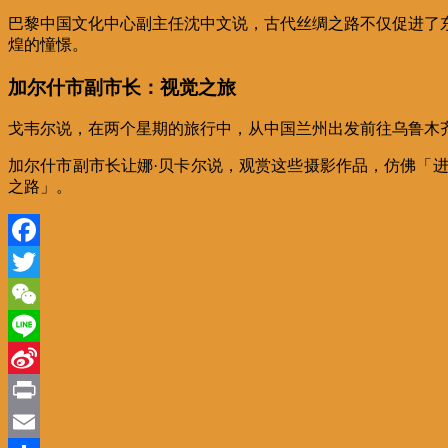
巴黎中国文化中心副主任沈中文说，古代丝绸之路不仅促进了
煌的憧憬。
加尔什市副市长：视觉之旅
戈韦尔说，在两个星期的旅行中，从中国兰州出发前往乌鲁木
加尔什市副市长让娜·贝卡尔说，观赏这些摄影作品，仿佛「
之路」。
Facebook
Twitter
WeChat
Line
Sina
Weibo
Print