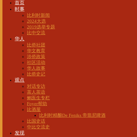
首页
时事
比利时新闻
2024大选
2019选举专题
比中交流
华人
比侨社团
华文教育
涉侨政策
社区活动
华人故事
比侨史记
观点
对话专访
茶人茶语
鲍医生专栏
Foyer帮助
比酒屋
比利时精酿De Feniks 帝翡尼啤酒
比国史话
中比交流史
发现