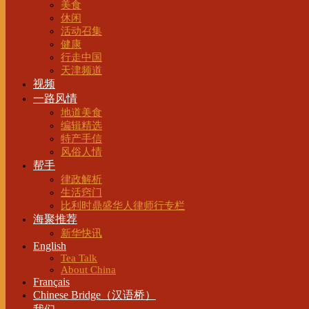
美食
休闲
活动召集
健康
行走中国
天津频道
视频
一路风情
地道美食
编辑精选
特产手信
风俗人情
帮手
律政解析
生活窍门
比利时鼎盛华人律师行专栏
海聚推荐
新华快讯
English
Tea Talk
About China
Français
Chinese Bridge（汉语桥）