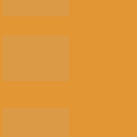
【注意】比利时南部Charleroi机场 2028...
【高温危害】比利时气象学家怒了：热死2千多人，这
正...