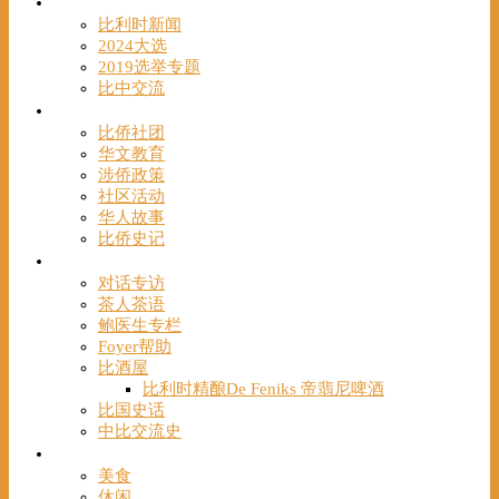
时事
比利时新闻
2024大选
2019选举专题
比中交流
华人
比侨社团
华文教育
涉侨政策
社区活动
华人故事
比侨史记
观点
对话专访
茶人茶语
鲍医生专栏
Foyer帮助
比酒屋
比利时精酿De Feniks 帝翡尼啤酒
比国史话
中比交流史
发现
美食
休闲