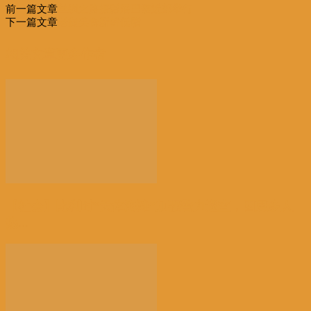
前一篇文章
丝绸之路摄影展巴黎近郊举行
享
下一篇文章
老挝美食新鲜低脂
相关文章
更多作者
【社会】比利时“天体海滩”加强警力巡查，因更多人
热...