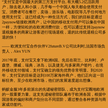
“支付宝是中国最大的第三方支付平台, 有大概5.2亿活跃用
户，除去老人和小孩，几乎每一个中国人每天都会使用支付
宝。消费者可在餐厅，卖场，游乐场，电影院等几乎任何地方
使用支付宝，这已经成为一种生活方式，我们的目标是通过
2paynow链接欧洲商户，让中国的移动支付用户可以像在中国
一样，方便轻松的在欧洲消费付款，也可以通过支持2paynow
退税服务的商家让游客进行现场退税，退的比传统退税公司多
退的快！
—— 欧洲支付宝合作伙伴V2futureB.V公司比利时,法国市场负
责人，Alex YUN
2017年底，支付宝又拿下欧洲8国。先后在荷兰、比利时、卢
森堡、挪威，瑞典，冰岛，以及捷克,与多家商户签约，在境
外移动支付领域，支付宝确立的领先优势非常明显。到2020
年，支付宝的目标是达到100万家海外商户，他们正向这一目
标狂奔。至少在欧洲市场，他们的发展速度超出想像。
蚂蚁金服3年多前派出的先谴秘密部队，成为支付宝圈地欧洲
的一股重要力量。这支先谴秘密部队遍布于欧洲各国，根据中
国游客的偏好和商户划分出不同层阶，通过整合各种资源与商
家成功签约。