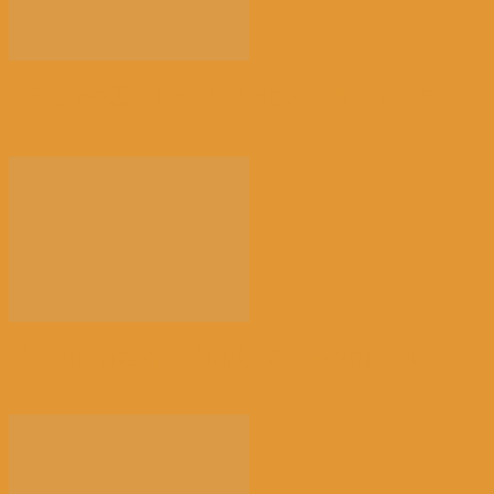
【景德镇手工瓷业遗存】申遗成功 一瓷跨千年 文明
越...
【餐饮业关停多】比利时破产数量一个月内激增近
38%...