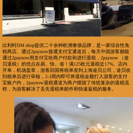
比利时DM shop提供二十余种欧洲奢侈品牌，是一家综合性免
税商店。通过2paynow接通支付宝通道后，每天中国游客都能
通过2paynow用支付宝给商户付款和进行退税，2paynow （途
贝退税）的优点在易。快。省！满125欧元退税近17%。店内
开单，机场盖章，游客回国将税单发到上海途贝公司，途贝收
到税单后进行审核，2-3周内即可将退税金额打入游客的支付
宝账户内，2paynow退税通道为商户摆脱了传统复杂的退税流
程，为游客解决了丢失退税单邮件和快速返税的服务。