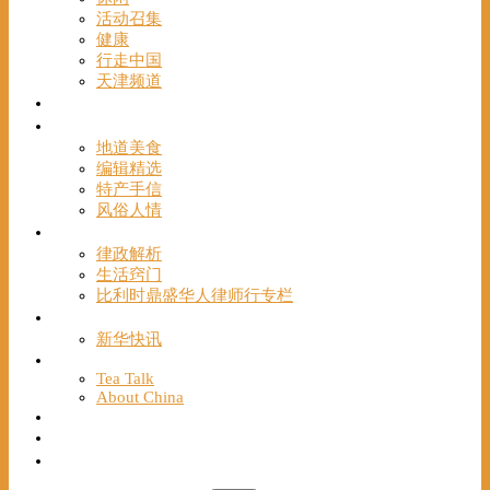
活动召集
健康
行走中国
天津频道
视频
一路风情
地道美食
编辑精选
特产手信
风俗人情
帮手
律政解析
生活窍门
比利时鼎盛华人律师行专栏
海聚推荐
新华快讯
English
Tea Talk
About China
Français
Chinese Bridge（汉语桥）
我们