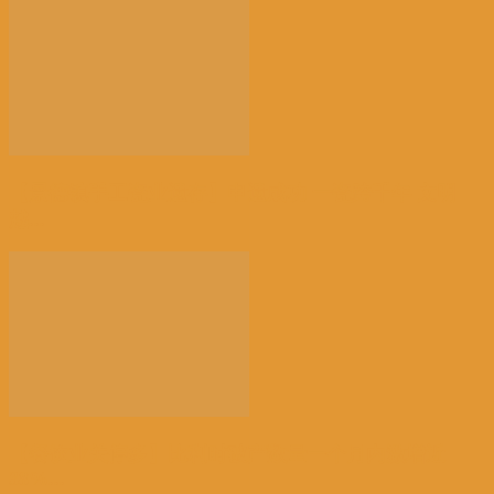
【景德镇手工瓷业遗存】申遗成功 一瓷跨千年 文明
越...
【餐饮业关停多】比利时破产数量一个月内激增近
38%...