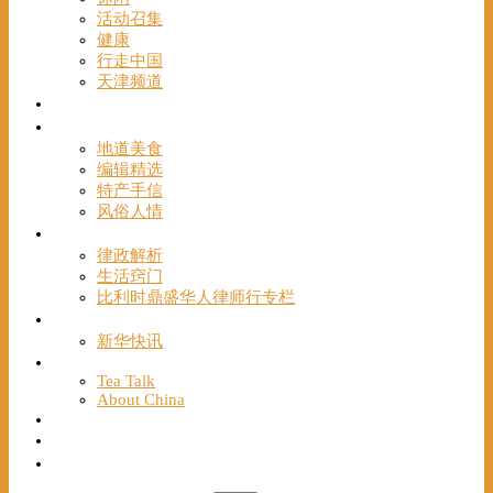
活动召集
健康
行走中国
天津频道
视频
一路风情
地道美食
编辑精选
特产手信
风俗人情
帮手
律政解析
生活窍门
比利时鼎盛华人律师行专栏
海聚推荐
新华快讯
English
Tea Talk
About China
Français
Chinese Bridge（汉语桥）
我们