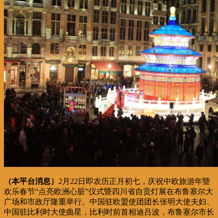
（本平台消息）
2月22日即农历正月初七，庆祝中欧旅游年暨
欢乐春节“点亮欧洲心脏”仪式暨四川省自贡灯展在布鲁塞尔大
广场和市政厅隆重举行。中国驻欧盟使团团长张明大使夫妇、
中国驻比利时大使曲星，比利时前首相迪吕波，布鲁塞尔市长