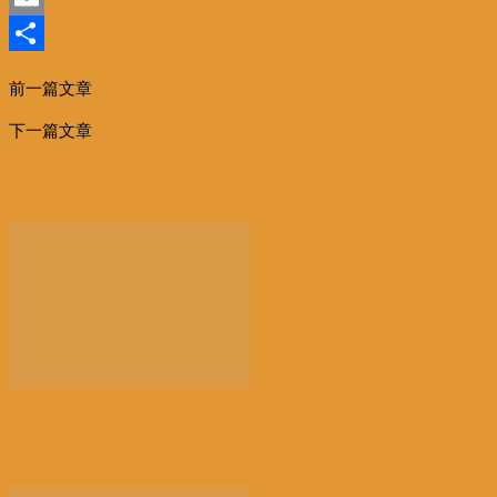
Email
分
前一篇文章
【2018春节专题】比利时华人盛装巡游过大年（超多
享
图片）
下一篇文章
【2018春节专题】在欧洲中心 品味四川！
相关文章
更多作者
【社会】比利时“天体海滩”加强警力巡查，因更多人
热...