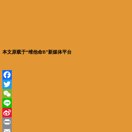
【2018春节专题】《中国漫画全景》展在布鲁塞尔开幕
【比侨迎春】2018比利时中国春节活动玩不停（全景介绍）
【新春问候】曲星大使给旅比侨胞们拜年啦！
本文原载于“维他命B”新媒体平台
Facebook
Twitter
WeChat
Line
Sina
Weibo
Print