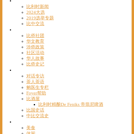
时事
比利时新闻
2024大选
2019选举专题
比中交流
华人
比侨社团
华文教育
涉侨政策
社区活动
华人故事
比侨史记
观点
对话专访
茶人茶语
鲍医生专栏
Foyer帮助
比酒屋
比利时精酿De Feniks 帝翡尼啤酒
比国史话
中比交流史
发现
美食
休闲