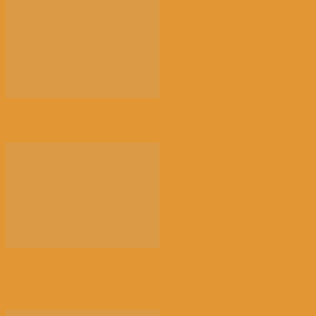
【注意】比利时南部Charleroi机场 2028...
【高温危害】比利时气象学家怒了：热死2千多人，这
正...