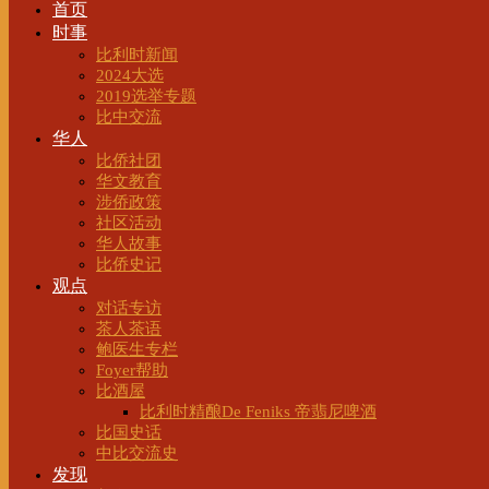
首页
时事
比利时新闻
2024大选
2019选举专题
比中交流
华人
比侨社团
华文教育
涉侨政策
社区活动
华人故事
比侨史记
观点
对话专访
茶人茶语
鲍医生专栏
Foyer帮助
比酒屋
比利时精酿De Feniks 帝翡尼啤酒
比国史话
中比交流史
发现