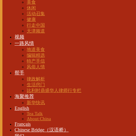
美食
休闲
活动召集
健康
行走中国
天津频道
视频
一路风情
地道美食
编辑精选
特产手信
风俗人情
帮手
律政解析
生活窍门
比利时鼎盛华人律师行专栏
海聚推荐
新华快讯
English
Tea Talk
About China
Français
Chinese Bridge（汉语桥）