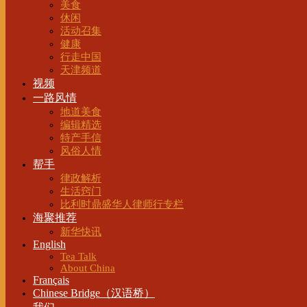
美食
休闲
活动召集
健康
行走中国
天津频道
视频
一路风情
地道美食
编辑精选
特产手信
风俗人情
帮手
律政解析
生活窍门
比利时鼎盛华人律师行专栏
海聚推荐
新华快讯
English
Tea Talk
About China
Français
Chinese Bridge（汉语桥）