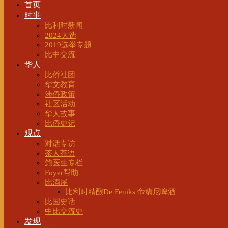
首页
时事
比利时新闻
2024大选
2019选举专题
比中交流
华人
比侨社团
华文教育
涉侨政策
社区活动
华人故事
比侨史记
观点
对话专访
茶人茶语
鲍医生专栏
Foyer帮助
比酒屋
比利时精酿De Feniks 帝翡尼啤酒
比国史话
中比交流史
发现