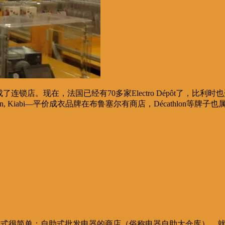
发展成了连锁店。现在，法国已经有70多家Electro Dépôt了，比利时也开了3家，
han, Kiabi—平价成衣品牌在布鲁塞尔有商店，Décathlon等牌子也属于
Dépôt运营的方式很简单：自助式批发电器的商店（俗称电器自助大仓库）。