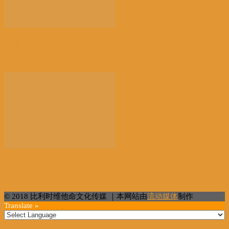
【高温危害】比利时气象学家怒了：热死2千多人，这
正...
【餐饮业关停多】比利时破产数量一个月内激增近
38%...
© 2018 比利时维他命文化传媒 ｜本网站由
流动媒体
制作
Translate »