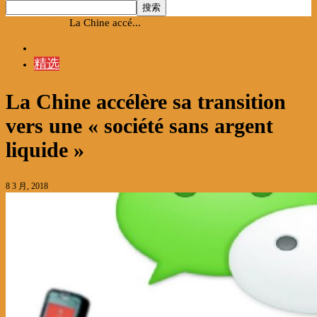
首页
Français
La Chine accé...
Français
精选
La Chine accélère sa transition
vers une « société sans argent
liquide »
8 3 月, 2018