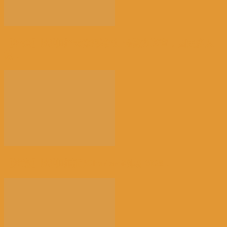
【社会】比利时“天体海滩”加强警力巡查，因更多人
热...
【注意】比利时南部Charleroi机场 2028...