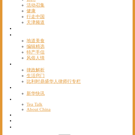
活动召集
健康
行走中国
天津频道
视频
一路风情
地道美食
编辑精选
特产手信
风俗人情
帮手
律政解析
生活窍门
比利时鼎盛华人律师行专栏
海聚推荐
新华快讯
English
Tea Talk
About China
Français
Chinese Bridge（汉语桥）
我们