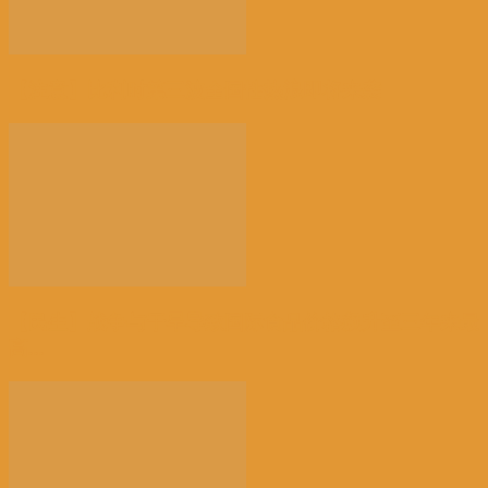
【注意】比利时第三波全国性热浪即将来袭
【民生】战争与干旱导致国际食品价格飙升至三年来最
高...