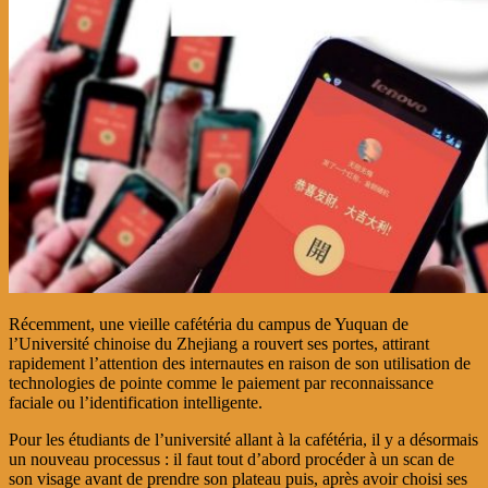
Récemment, une vieille cafétéria du campus d
e
Yuquan de
l’Université chinoise du Zhejiang a rouvert ses portes, attirant
rapidement l’attention des internautes en raison de son utilisation de
technologies de pointe comme le paiement par reconnaissance
faciale ou l’identification intelligente.
Pour les étudiants de l’université allant à la cafétéria, il y a désormais
un nouveau processus : il faut tout d’abord procéder à un scan de
son visage avant de prendre son plateau puis, après avoir choisi ses