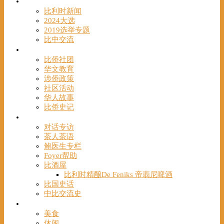
时事
比利时新闻
2024大选
2019选举专题
比中交流
华人
比侨社团
华文教育
涉侨政策
社区活动
华人故事
比侨史记
观点
对话专访
茶人茶语
鲍医生专栏
Foyer帮助
比酒屋
比利时精酿De Feniks 帝翡尼啤酒
比国史话
中比交流史
发现
美食
休闲