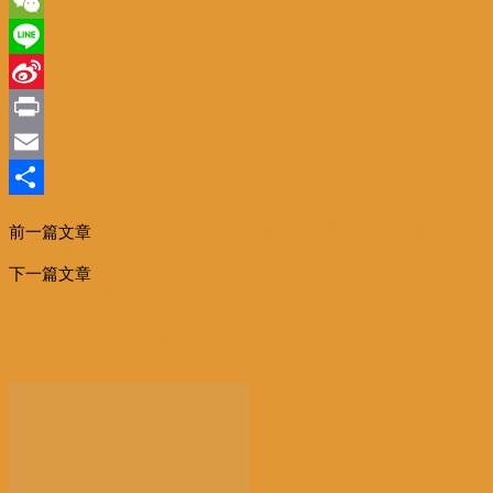
Twitter
WeChat
Line
Sina
Weibo
Print
Email
分
前一篇文章
【2018春节专题】《中国漫画全景》展在布鲁塞尔火
享
热进行中 （视频+音频报道）
下一篇文章
La Chine donne le coup d’envoi de la consolidation de
son secteur financier
相关文章
更多作者