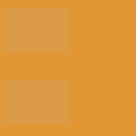
【高温危害】比利时气象学家怒了：热死2千多人，这
正...
【餐饮业关停多】比利时破产数量一个月内激增近