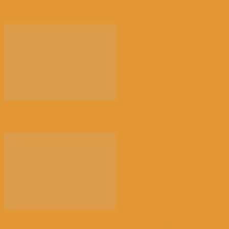
38%...
【儿子在横滨上学】今年比利时首相携家人去日本度假
【财富】Tomorrowland音乐节成了当地居民...