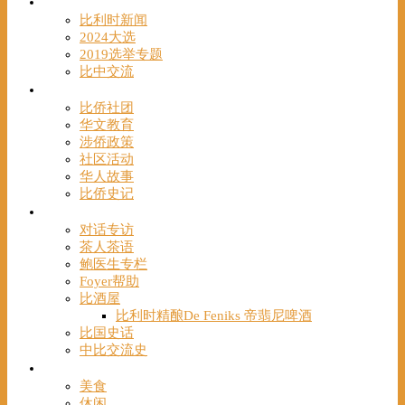
时事
比利时新闻
2024大选
2019选举专题
比中交流
华人
比侨社团
华文教育
涉侨政策
社区活动
华人故事
比侨史记
观点
对话专访
茶人茶语
鲍医生专栏
Foyer帮助
比酒屋
比利时精酿De Feniks 帝翡尼啤酒
比国史话
中比交流史
发现
美食
休闲