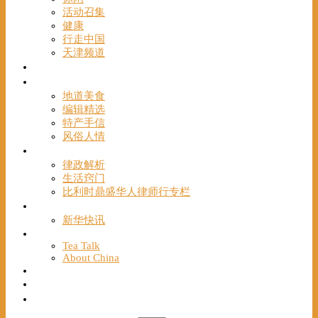
活动召集
健康
行走中国
天津频道
视频
一路风情
地道美食
编辑精选
特产手信
风俗人情
帮手
律政解析
生活窍门
比利时鼎盛华人律师行专栏
海聚推荐
新华快讯
English
Tea Talk
About China
Français
Chinese Bridge（汉语桥）
我们