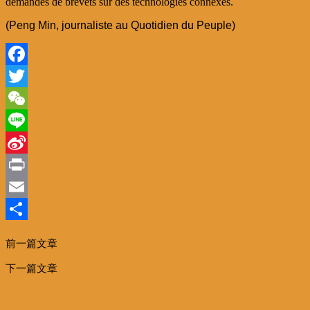
demandes de brevets sur des technologies connexes.
(Peng Min, journaliste au Quotidien du Peuple)
Facebook
Twitter
WeChat
Line
Sina
Weibo
Print
Email
分
前一篇文章
Descent of China’s Tiangong-1 will not cause damage to
享
earth: expert
下一篇文章
“比利时是我家，清洁靠大家”
相关文章
更多作者