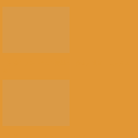
【社会】比利时“天体海滩”加强警力巡查，因更多人
热...
【注意】比利时南部Charleroi机场 2028...