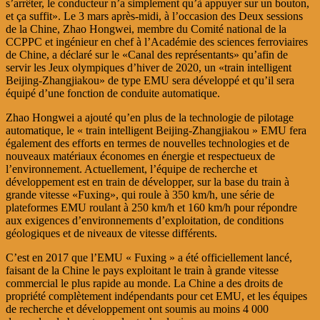
s’arrêter, le conducteur n’a simplement qu’à appuyer sur un bouton,
et ça suffit». Le 3 mars après-midi, à l’occasion des Deux sessions
de la Chine, Zhao Hongwei, membre du Comité national de la
CCPPC et ingénieur en chef à l’Académie des sciences ferroviaires
de Chine, a déclaré sur le «Canal des représentants» qu’afin de
servir les Jeux olympiques d’hiver de 2020, un «train intelligent
Beijing-Zhangjiakou» de type EMU sera développé et qu’il sera
équipé d’une fonction de conduite automatique.
Zhao Hongwei a ajouté qu’en plus de la technologie de pilotage
automatique, le « train intelligent Beijing-Zhangjiakou » EMU fera
également des efforts en termes de nouvelles technologies et de
nouveaux matériaux économes en énergie et respectueux de
l’environnement. Actuellement, l’équipe de recherche et
développement est en train de développer, sur la base du train à
grande vitesse «Fuxing», qui roule à 350 km/h, une série de
plateformes EMU roulant à 250 km/h et 160 km/h pour répondre
aux exigences d’environnements d’exploitation, de conditions
géologiques et de niveaux de vitesse différents.
C’est en 2017 que l’EMU « Fuxing » a été officiellement lancé,
faisant de la Chine le pays exploitant le train à grande vitesse
commercial le plus rapide au monde. La Chine a des droits de
propriété complètement indépendants pour cet EMU, et les équipes
de recherche et développement ont soumis au moins 4 000