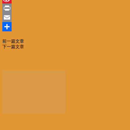
Sina
Weibo
Print
Email
分
前一篇文章
中国的教育强国可以给世界哪些借鉴
享
下一篇文章
Descent of China’s Tiangong-1 will not cause damage to ea
相关文章
更多作者
【景德镇手工瓷业遗存】申遗成功 一瓷跨千年 文明越...