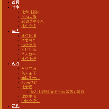
首页
时事
比利时新闻
2024大选
2019选举专题
比中交流
华人
比侨社团
华文教育
涉侨政策
社区活动
华人故事
比侨史记
观点
对话专访
茶人茶语
鲍医生专栏
Foyer帮助
比酒屋
比利时精酿De Feniks 帝翡尼啤酒
比国史话
中比交流史
发现