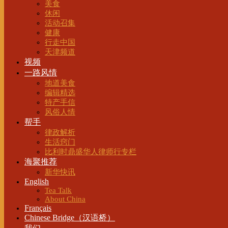
美食
休闲
活动召集
健康
行走中国
天津频道
视频
一路风情
地道美食
编辑精选
特产手信
风俗人情
帮手
律政解析
生活窍门
比利时鼎盛华人律师行专栏
海聚推荐
新华快讯
English
Tea Talk
About China
Français
Chinese Bridge（汉语桥）