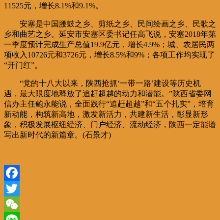
11525元，增长8.1%和9.1%。
安塞是中国腰鼓之乡、剪纸之乡、民间绘画之乡、民歌之
乡和曲艺之乡。延安市安塞区委书记任高飞说，安塞2018年第
一季度预计完成生产总值19.9亿元，增长4.9%；城、农居民两
项收入10726元和3726元，增长8.5%和9%；各项工作均实现了
“开门红”。
“党的十八大以来，陕西抢抓‘一带一路’建设等历史机
遇，最大限度地释放了追赶超越的动力和潜能。”陕西省委网
信办主任鲍永能说，全面践行“追赶超越”和“五个扎实”，培育
新动能，构筑新高地，激发新活力，共建新生活，彰显新形
象，积极发展枢纽经济、门户经济、流动经济，陕西一定能谱
写出新时代的新篇章。(石景才)
Facebook
Twitter
WeChat