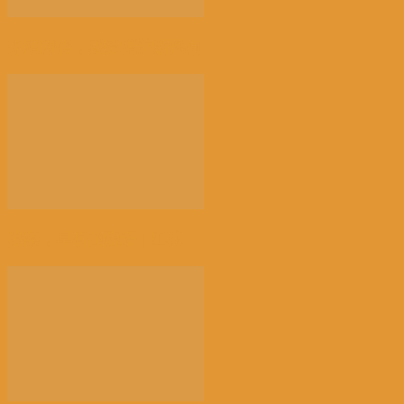
来消博会，感受消费新风向
荠菜，早春的隐语 | 江花