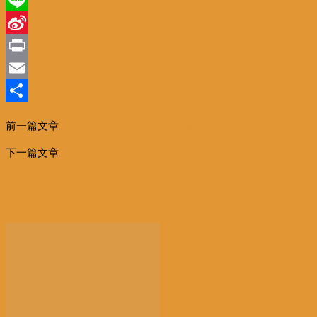
Line
Sina
Weibo
Print
Email
分
前一篇文章
危险！微信诈骗在华人圈泛滥成灾 自媒体广告陷阱就
享
在身边！
下一篇文章
Hope the spirit of Boao can help guide US-
China relations toward the open, cooperative relationship
相关文章
更多作者