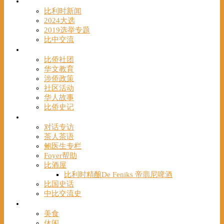
时事
比利时新闻
2024大选
2019选举专题
比中交流
华人
比侨社团
华文教育
涉侨政策
社区活动
华人故事
比侨史记
观点
对话专访
茶人茶语
鲍医生专栏
Foyer帮助
比酒屋
比利时精酿De Feniks 帝翡尼啤酒
比国史话
中比交流史
发现
美食
休闲