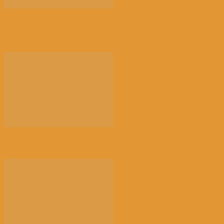
【景德镇手工瓷业遗存】申遗成功 一瓷跨千年 文明
越...
光的骤雨（百花园）