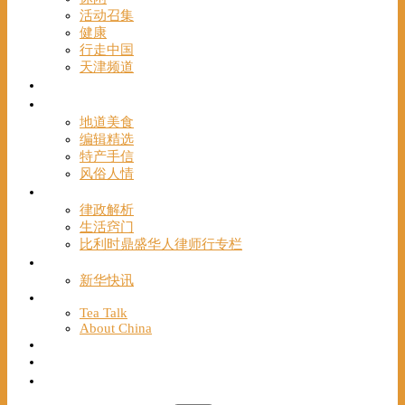
活动召集
健康
行走中国
天津频道
视频
一路风情
地道美食
编辑精选
特产手信
风俗人情
帮手
律政解析
生活窍门
比利时鼎盛华人律师行专栏
海聚推荐
新华快讯
English
Tea Talk
About China
Français
Chinese Bridge（汉语桥）
我们