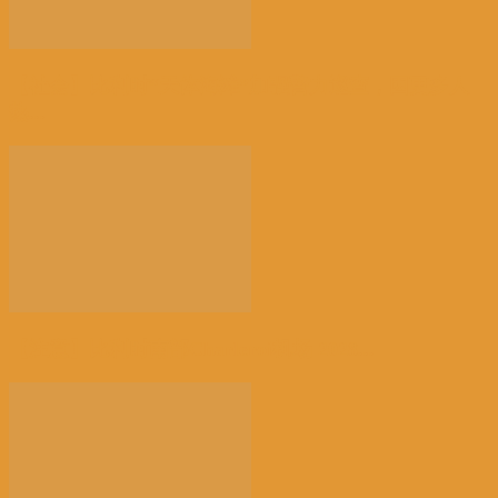
【社会】比利时“天体海滩”加强警力巡查，因更多人
热...
【注意】比利时南部Charleroi机场 2028...