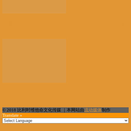
【高温危害】比利时气象学家怒了：热死2千多人，这
正...
【餐饮业关停多】比利时破产数量一个月内激增近
38%...
© 2018 比利时维他命文化传媒 ｜本网站由
流动媒体
制作
Translate »