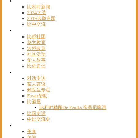
时事
比利时新闻
2024大选
2019选举专题
比中交流
华人
比侨社团
华文教育
涉侨政策
社区活动
华人故事
比侨史记
观点
对话专访
茶人茶语
鲍医生专栏
Foyer帮助
比酒屋
比利时精酿De Feniks 帝翡尼啤酒
比国史话
中比交流史
发现
美食
休闲