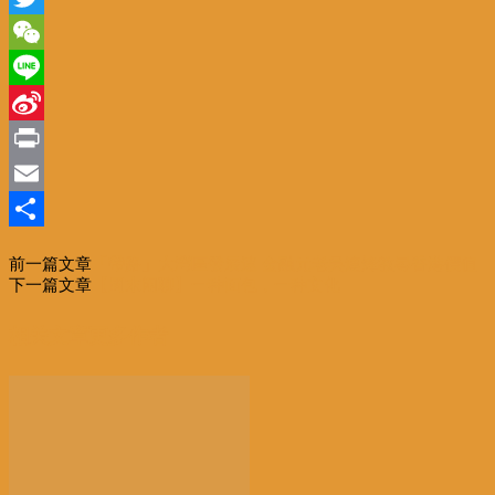
Twitter
WeChat
Line
Sina
Weibo
Print
Email
分
前一篇文章
「帶路」大灣區發展速 金融元老吳連烽教尋香港價值
享
下一篇文章
【周末闲聊】一种面包，一种文化
相关文章
更多作者