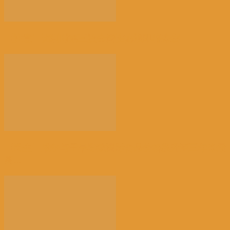
【注意】比利时第三波全国性热浪即将来袭
【民生】战争与干旱导致国际食品价格飙升至三年来最
高...