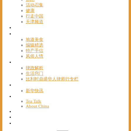
活动召集
健康
行走中国
天津频道
视频
一路风情
地道美食
编辑精选
特产手信
风俗人情
帮手
律政解析
生活窍门
比利时鼎盛华人律师行专栏
海聚推荐
新华快讯
English
Tea Talk
About China
Français
Chinese Bridge（汉语桥）
我们