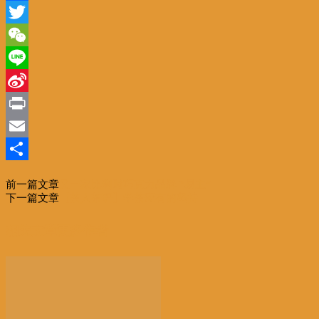
Facebook
Twitter
WeChat
Line
Sina
Weibo
Print
Email
分
前一篇文章
又一家比利时巧克力品牌 ”易主“
享
下一篇文章
【茶人茶语】学茶应有的坚持
相关文章
更多作者