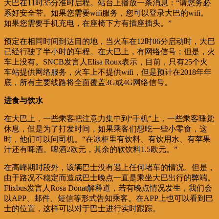
大巴在11时35分准时启程。站台上播放一条消息：“请您务必
系好安全带。如果您需要wifi服务，您可以登录大巴的wifi。
如果您需要手机充电，在座椅下方有插座插头。”
预定在相同时间到达目的地，当火车在12时06分启动时，大巴
已经行驶了半小时的车程。在大巴上，有网络信号；但是，火
车上没有。SNCB发言人Elisa Roux表示，目前，只有25个火
车站提供网络服务，火车上不提供wifi，但是预计在2018年年
底，所有主要线路将全面覆盖3G或4G网络信号。
进食与饮水
在大巴上，一些乘客把注意力集中到“手机”上，一些乘客睡觉
休息，但是为了打发时间，如果乘客们想吃一些小零食，这
时，他们可以问司机。“在冰柜里有饮料、有饮用水、有苹果
汁还有啤酒。啤酒2欧元，其余的软饮料1.5欧元。”
在高峰期时段外，该辆巴士没有遇上任何堵车的情况。但是，
由于路况不稳定而造成巴士晚点一直是乘坐大巴出行的弊端。
Flixbus发言人Rosa Donat解释道，若有晚点情况发生，我们会
以APP、邮件、短信等形式告知乘客。在APP上也可以看到巴
士的位置，这样可以对于巴士进行实时跟踪。