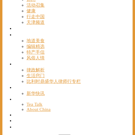
活动召集
健康
行走中国
天津频道
视频
一路风情
地道美食
编辑精选
特产手信
风俗人情
帮手
律政解析
生活窍门
比利时鼎盛华人律师行专栏
海聚推荐
新华快讯
English
Tea Talk
About China
Français
Chinese Bridge（汉语桥）
我们