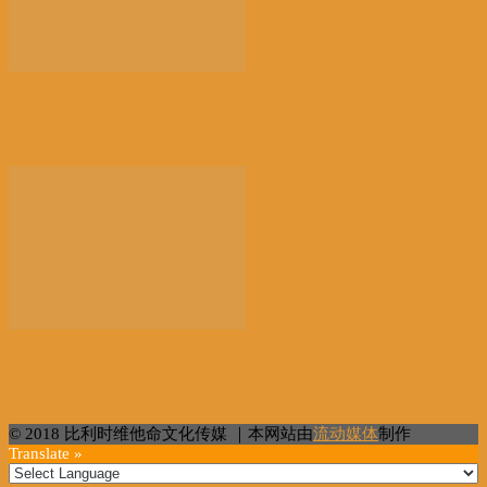
【高温危害】比利时气象学家怒了：热死2千多人，这
正...
【景德镇手工瓷业遗存】申遗成功 一瓷跨千年 文明
越...
© 2018 比利时维他命文化传媒 ｜本网站由
流动媒体
制作
Translate »