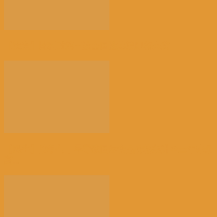
【注意】比利时第三波全国性热浪即将来袭
【民生】战争与干旱导致国际食品价格飙升至三年来最
高...