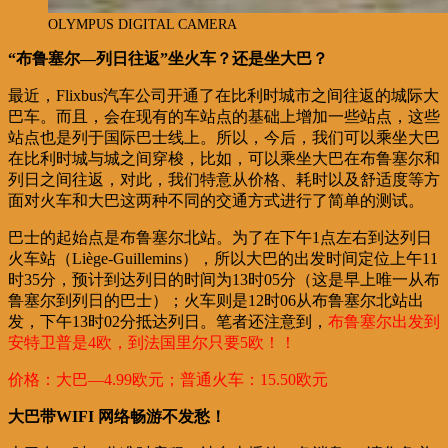
OLYMPUS DIGITAL CAMERA
“布鲁塞尔—列日往返”坐火车？还是坐大巴？
最近，Flixbus汽车公司开通了在比利时城市之间往返的城际大
巴车。而且，会在现有的车站点的基础上增加一些站点，这些
站点也是列于国际巴士线上。所以，今后，我们可以乘坐大巴
在比利时城与城之间穿梭，比如，可以乘坐大巴在布鲁塞尔和
列日之间往返，对此，我们特意从价格、耗时以及舒适度等方
面对火车和大巴这两种不同的交通方式进行了简单的测试。
巴士的起始点是布鲁塞尔北站。为了在下午1点左右到达列日
火车站（Liège-Guillemins），所以大巴的出发时间定位上午11
时35分，预计到达列日的时间为13时05分（这是早上唯一从布
鲁塞尔到列日的巴士）；火车则是12时06从布鲁塞尔北站出
发，下午13时02分抵达列日。笔者还注意到，
布鲁塞尔出发到
安特卫普是4欧，到法国里尔只要5欧！！
价格：大巴—4.99欧元；普通火车：15.50欧元
大巴带WIFI 网络畅游不发愁！