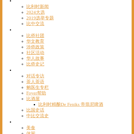
时事
比利时新闻
2024大选
2019选举专题
比中交流
华人
比侨社团
华文教育
涉侨政策
社区活动
华人故事
比侨史记
观点
对话专访
茶人茶语
鲍医生专栏
Foyer帮助
比酒屋
比利时精酿De Feniks 帝翡尼啤酒
比国史话
中比交流史
发现
美食
休闲