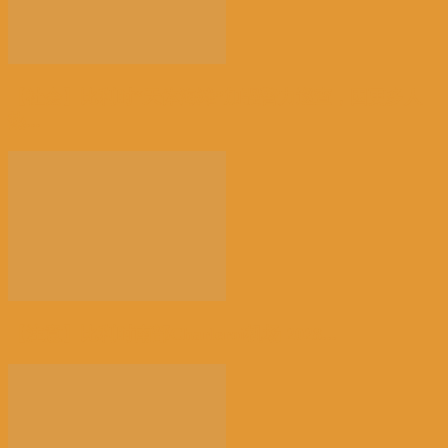
【社会】比利时“天体海滩”加强警力巡查，因更多人
热...
【注意】比利时南部Charleroi机场 2028...