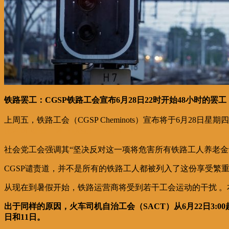
铁路罢工：CGSP铁路工会宣布6月28日22时开始48小时的罢工
上周五，铁路工会（CGSP Cheminots）宣布将于6月28日
比利时 哪些工种（职业）”不好干“？
社会党工会强调其“坚决反对这一项将危害所有铁路工人养老金
CGSP谴责道，并不是所有的铁路工人都被列入了这份享受繁
从现在到暑假开始，铁路运营商将受到若干工会运动的干扰 。本周
出于同样的原因，火车司机自治工会（SACT）从6月22日3:00起进
日和11日。