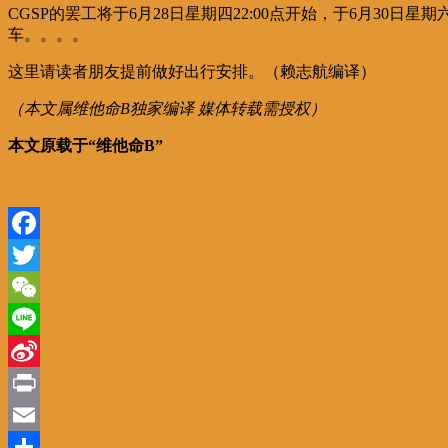
CGSP的罢工将于6月28日星期四22:00点开始，于6月3
车。。。。
这里请读者朋友提前做好出行安排。（赖志航编译）
（本文属维他命B独家编译 媒体转载需授权）
本文原载于“维他命B”
Facebook
Twitter
WeChat
Line
Sina
Weibo
Print
Email