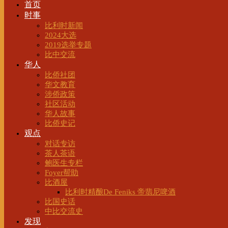
首页
时事
比利时新闻
2024大选
2019选举专题
比中交流
华人
比侨社团
华文教育
涉侨政策
社区活动
华人故事
比侨史记
观点
对话专访
茶人茶语
鲍医生专栏
Foyer帮助
比酒屋
比利时精酿De Feniks 帝翡尼啤酒
比国史话
中比交流史
发现