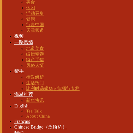
美食
休闲
活动召集
健康
行走中国
天津频道
视频
一路风情
地道美食
编辑精选
特产手信
风俗人情
帮手
律政解析
生活窍门
比利时鼎盛华人律师行专栏
海聚推荐
新华快讯
English
Tea Talk
About China
Français
Chinese Bridge（汉语桥）