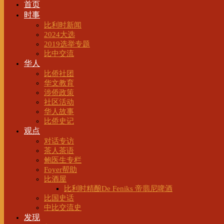
首页
时事
比利时新闻
2024大选
2019选举专题
比中交流
华人
比侨社团
华文教育
涉侨政策
社区活动
华人故事
比侨史记
观点
对话专访
茶人茶语
鲍医生专栏
Foyer帮助
比酒屋
比利时精酿De Feniks 帝翡尼啤酒
比国史话
中比交流史
发现