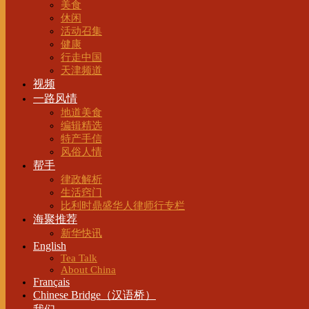
美食
休闲
活动召集
健康
行走中国
天津频道
视频
一路风情
地道美食
编辑精选
特产手信
风俗人情
帮手
律政解析
生活窍门
比利时鼎盛华人律师行专栏
海聚推荐
新华快讯
English
Tea Talk
About China
Français
Chinese Bridge（汉语桥）