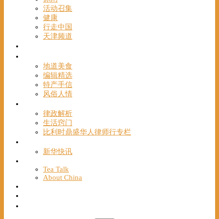
活动召集
健康
行走中国
天津频道
视频
一路风情
地道美食
编辑精选
特产手信
风俗人情
帮手
律政解析
生活窍门
比利时鼎盛华人律师行专栏
海聚推荐
新华快讯
English
Tea Talk
About China
Français
Chinese Bridge（汉语桥）
我们