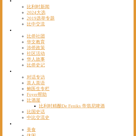
时事
比利时新闻
2024大选
2019选举专题
比中交流
华人
比侨社团
华文教育
涉侨政策
社区活动
华人故事
比侨史记
观点
对话专访
茶人茶语
鲍医生专栏
Foyer帮助
比酒屋
比利时精酿De Feniks 帝翡尼啤酒
比国史话
中比交流史
发现
美食
休闲