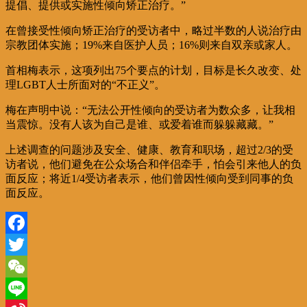
提倡、提供或实施性倾向矫正治疗。”
在曾接受性倾向矫正治疗的受访者中，略过半数的人说治疗由
宗教团体实施；19%来自医护人员；16%则来自双亲或家人。
首相梅表示，这项列出75个要点的计划，目标是长久改变、处
理LGBT人士所面对的“不正义”。
梅在声明中说：“无法公开性倾向的受访者为数众多，让我相
当震惊。没有人该为自己是谁、或爱着谁而躲躲藏藏。”
上述调查的问题涉及安全、健康、教育和职场，超过2/3的受
访者说，他们避免在公众场合和伴侣牵手，怕会引来他人的负
面反应；将近1/4受访者表示，他们曾因性倾向受到同事的负
面反应。
Facebook
Twitter
WeChat