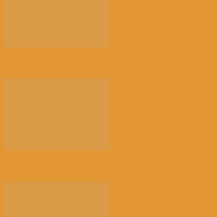
北京冬奥会不面向境外观众售票丨国际热点速递
文昌市第三届国庆旅游乐购嘉年华活动即将开启