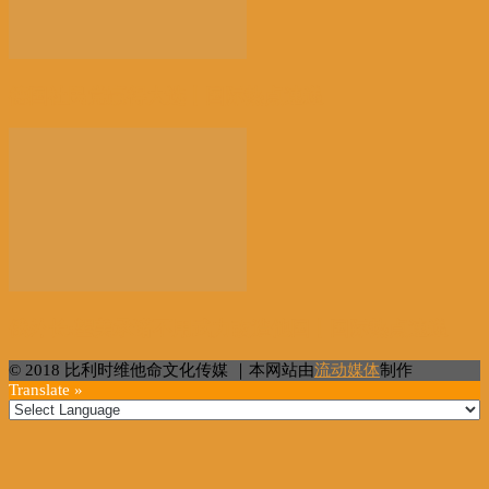
德国社民党赢得大选丨国际热点速递
俄外长:望美承诺不用武力改造他国丨国际热点速递
© 2018 比利时维他命文化传媒 ｜本网站由
流动媒体
制作
Translate »