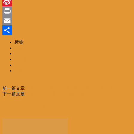
Line
Sina
Weibo
Print
Email
分
标签
一路风情
享
风俗人情
未分類
欧洲
英国
前一篇文章
海岛控必看|海内外土豪们快来海南当“岛主”啦
下一篇文章
中国梵净山申遗成功 门票价格不涨反降
相关文章
更多作者