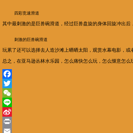
四彩竞速滑道
其中最刺激的是巨兽碗滑道，经过巨兽盘旋的身体回旋冲出后，
刺激的巨兽碗滑道
玩累了还可以选择去人造沙滩上晒晒太阳，观赏水幕电影，或
总之，在亚马逊丛林水乐园，怎么痛快怎么玩，怎么惬意怎么
Facebook
Twitter
WeChat
Line
Sina
Weibo
Print