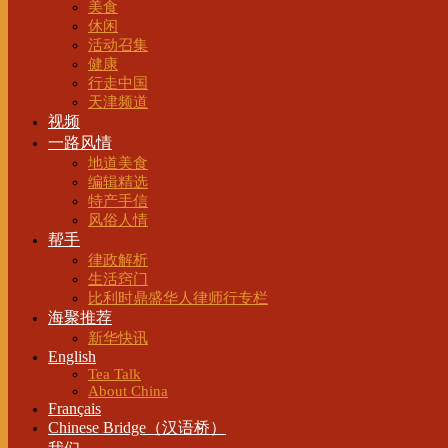
美食
休闲
活动召集
健康
行走中国
天津频道
视频
一路风情
地道美食
编辑精选
特产手信
风俗人情
帮手
律政解析
生活窍门
比利时鼎盛华人律师行专栏
海聚推荐
新华快讯
English
Tea Talk
About China
Français
Chinese Bridge（汉语桥）