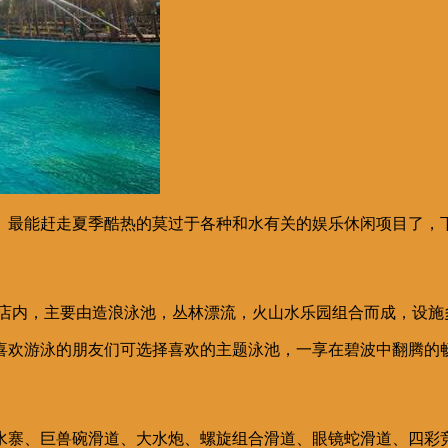
。最能赶走夏季酷热的莫过于各种和水有关的娱乐休闲项目了，
酒店内，主要由造浪泳池，丛林漂流，火山水乐园组合而成，设
喜欢游泳的朋友们可选择喜欢的主题泳池，一享在碧波中翻腾的
水寨、巨兽碗滑道、大水炮、螺旋组合滑道、眼镜蛇滑道、四彩