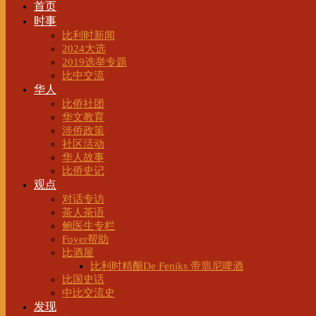
首页
时事
比利时新闻
2024大选
2019选举专题
比中交流
华人
比侨社团
华文教育
涉侨政策
社区活动
华人故事
比侨史记
观点
对话专访
茶人茶语
鲍医生专栏
Foyer帮助
比酒屋
比利时精酿De Feniks 帝翡尼啤酒
比国史话
中比交流史
发现