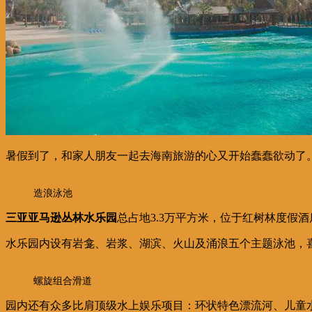
暑假到了，和家人朋友一起去海南旅游的心又开始蠢蠢欲动了
造浪泳池
三亚亚马逊丛林水乐园
总占地3.3万平方米，位于红树林度假
水乐园内设有岩龛、岩浆、湖滨、火山及涌浪五个主题泳池，
螺旋组合滑道
园内还有众多比肩顶级水上娱乐项目：环状特色漂流河、儿童