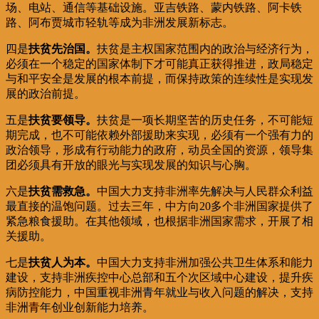
场、电站、通信等基础设施。亚吉铁路、蒙内铁路、阿卡铁
路、阿布贾城市轻轨等成为非洲发展新标志。
四是
扶贫先治国。
扶贫是主权国家范围内的政治与经济行为，
必须在一个稳定的国家体制下才可能真正获得推进，政局稳定
与和平安全是发展的根本前提，而保持政策的连续性是实现发
展的政治前提。
五是
扶贫要领导。
扶贫是一项长期坚苦的历史任务，不可能短
期完成，也不可能依赖外部援助来实现，必须有一个强有力的
政治领导，形成有行动能力的政府，动员全国的资源，领导集
团必须具有开放的眼光与实现发展的知识与心胸。
六是
扶贫需救急。
中国大力支持非洲率先解决与人民群众利益
最直接的温饱问题。过去三年，中方向20多个非洲国家提供了
紧急粮食援助。在其他领域，也根据非洲国家需求，开展了相
关援助。
七是
扶贫人为本。
中国大力支持非洲加强公共卫生体系和能力
建设，支持非洲疾控中心总部和五个次区域中心建设，提升疾
病防控能力，中国重视非洲青年就业与收入问题的解决，支持
非洲青年创业创新能力培养。