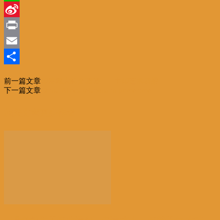
Line
Sina
Weibo
Print
Email
分
前一篇文章
印度舞大師金珊珊——中印艺术桥梁
享
下一篇文章
China-Africa relations in prime time
相关文章
更多作者