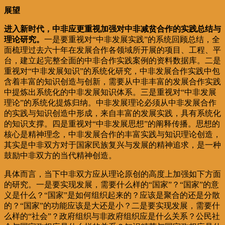
展望
进入新时代，中非应更重视加强对中非减贫合作的实践总结与
理论研究。
一是要重视对“中非发展实践”的系统回顾总结，全
面梳理过去六十年在发展合作各领域所开展的项目、工程、平
台，建立起完整全面的中非合作实践案例的资料数据库。二是
重视对“中非发展知识”的系统化研究，中非发展合作实践中包
含着丰富的知识创造与创新，需要从中非丰富的发展合作实践
中提炼出系统化的中非发展知识体系。三是重视对“中非发展
理论”的系统化提炼归纳。中非发展理论必须从中非发展合作
的实践与知识创造中形成，来自丰富的发展实践，具有系统化
的知识支撑。四是重视对“中非发展思想”的阐释传播。思想的
核心是精神理念，中非发展合作的丰富实践与知识理论创造，
其实是中非双方对于国家民族复兴与发展的精神追求，是一种
鼓励中非双方的当代精神创造。
具体而言，当下中非双方应从理论原创的高度上加强如下方面
的研究。一是要实现发展，需要什么样的“国家”？“国家”的意
义是什么？“国家”是如何组织起来的？应该是聚合的还是分散
的？“国家”的功能应该是大还是小？二是要实现发展，需要什
么样的“社会”？政府组织与非政府组织应是什么关系？公民社