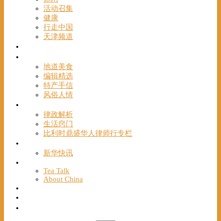
活动召集
健康
行走中国
天津频道
视频
一路风情
地道美食
编辑精选
特产手信
风俗人情
帮手
律政解析
生活窍门
比利时鼎盛华人律师行专栏
海聚推荐
新华快讯
English
Tea Talk
About China
Français
Chinese Bridge（汉语桥）
我们