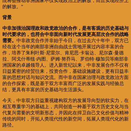
院将会推动非洲国家不仅实现政治上的解放，而且实现经济上
的解放。”
背景
中非加强治国理政和政党政治的合作，是有客观的历史基础与
时代要求的，也符合中非面向新时代发展更高层次合作的战略
需要。
中非政党合作并非始于今日，在过去六十年中，双方已
经在这个当年的南部非洲自由战士营地开展过内容丰富的合
作，培养了朱利叶斯·尼雷尔、肯尼思·卡翁达、尼尔森·曼德
拉、阿戈什蒂纽·内图、萨姆·努乔马、罗伯特·穆加贝等南部非
洲国家的卓越领导人。进入新世纪以来，中非发展合作不仅有
日益紧密的经贸往来，投资合作，基础设施建设，更有日益丰
富的思想对话与知识交流。而中非在国家治理与政党政治方面
的合作探索，既是基于双方丰富而广泛的发展实践与经验总
结，更具有丰富的历史基础与生活源头。
今天，中非双方日益重视建构双方的发展导向型的软实力，在
相互尊重学习的基础上，共同创造一种基于双方历史文化与当
代复兴需要的文明新形态，并因此在捍卫自己文化价值与精神
传统的同时，开拓人类现代性的新空间，拓展人类现代化的新
路径。