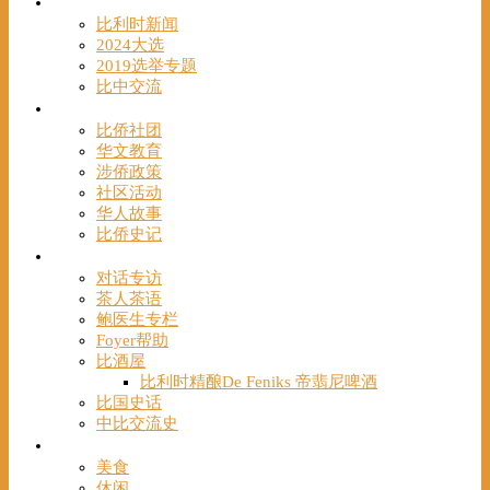
时事
比利时新闻
2024大选
2019选举专题
比中交流
华人
比侨社团
华文教育
涉侨政策
社区活动
华人故事
比侨史记
观点
对话专访
茶人茶语
鲍医生专栏
Foyer帮助
比酒屋
比利时精酿De Feniks 帝翡尼啤酒
比国史话
中比交流史
发现
美食
休闲