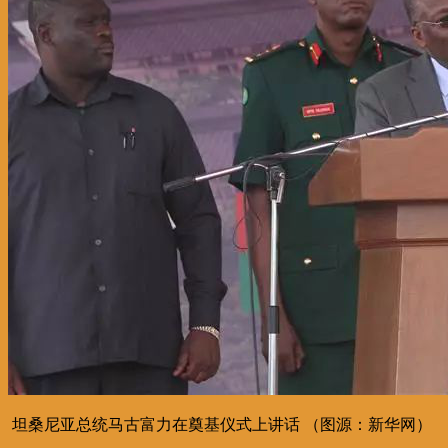
坦桑尼亚总统马古富力在奠基仪式上讲话 （图源：新华网）