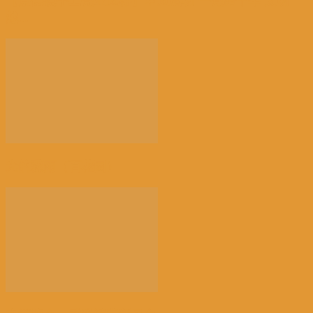
【景德镇手工瓷业遗存】申遗成功 一瓷跨千年 文明
越...
光的骤雨（百花园）