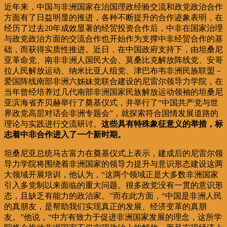
近年来，中国与非洲国家在治国理政经验交流和政党政治合作
方面有了日益明显的推进，各种不断提升的合作迹象表明，在
经历了过去20年成效显著的经贸投资合作后，中非在国家治理
与政党政治方面的交流合作也开始作为支撑中非经贸合作的基
础，而获得实质性推进。近日，在中国政府支持下，由坦桑尼
亚革命党、南非非洲人国民大会、莫桑比克解放阵线党、安哥
拉人民解放运动、纳米比亚人组党、津巴布韦非洲民族联盟－
爱国阵线南部非洲六姊妹党联合建设的尼雷尔领导力学院，在
当年曾经培养过几代南部非洲国家民族解放运动领袖的坦桑尼
亚滨海省齐贝赫举行了奠基仪式，并举行了“中国共产党与世
界政党高层对话会非洲专题会”，就探索符合国情发展道路的
理论与实践进行交流研讨。
这些具有特殊象征意义的举措，标
志着中非合作进入了一个新时期。
坦桑尼亚总统马古富力在奠基仪式上表示，建成后的尼雷尔领
导力学院将围绕着非洲国家的领导力提升与意识形态建设这两
大领域开展培训，他认为，“这两个领域正是大多数非洲国家
引入多党制以来面临的重大问题。很多政党没有一贯的意识形
态，且缺乏有能力的政治家。”而在此方面，“中国是非洲人民
的真朋友，是帮助我们实现真正的发展、经济变革的真朋
友。”他说，“中方有致力于促进非洲国家发展的理念，这所学