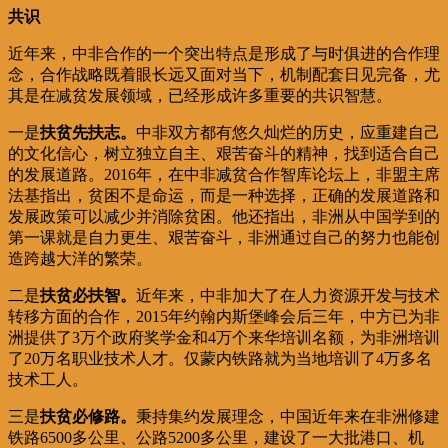
共识
近年来，中非合作的一个突出特点是形成了与时俱进的合作理
念，合作战略既着眼长远又面对当下，机制配套日见完备，尤
其是在减贫发展领域，已经形成许多重要的共识智慧。
一是
扶贫先扶志。
中非双方都有悠久灿烂的历史，应重建自己
的文化信心，树立独立自主、艰苦奋斗的精神，找到适合自己
的发展道路。2016年，在中非减贫合作智库论坛上，非盟主席
法基指出，贫困不是命运，而是一种选择，正确的发展道路和
发展政策可以减少并消除贫困。他还指出，非洲从中国学到的
第一课就是自力更生、艰苦奋斗，非洲通过自己的努力也能创
造跨越大洋的繁荣。
二是
扶贫必扶智。
近年来，中非加大了在人力资源开发与技术
转移方面的合作，2015年约翰内斯堡峰会后三年，中方已为非
洲提供了3万个政府奖学金和4万个来华培训名额，为非洲培训
了20万名职业技术人才。仅蒙内铁路就为当地培训了4万多名
技术工人。
三是
扶贫必修路。
秉持集约发展理念，中国近年来在非洲修建
铁路6500多公里、公路5200多公里，建设了一大批港口、机