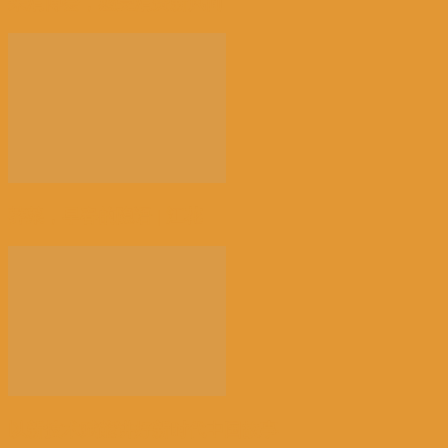
来消博会，感受消费新风向
荠菜，早春的隐语 | 江花
以新技术赋能讲好新时代中国故事