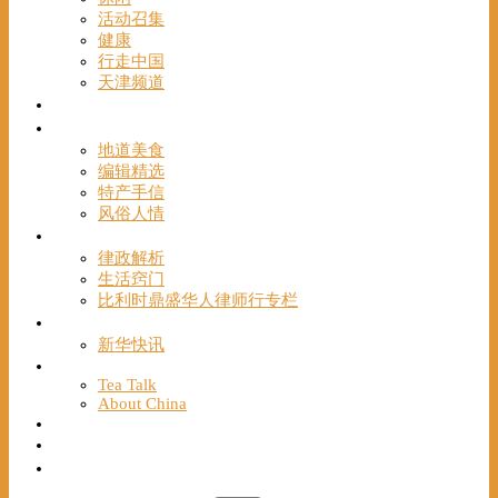
活动召集
健康
行走中国
天津频道
视频
一路风情
地道美食
编辑精选
特产手信
风俗人情
帮手
律政解析
生活窍门
比利时鼎盛华人律师行专栏
海聚推荐
新华快讯
English
Tea Talk
About China
Français
Chinese Bridge（汉语桥）
我们