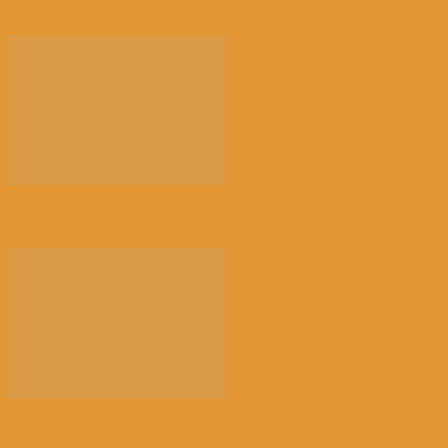
来消博会，感受消费新风向
荠菜，早春的隐语 | 江花
以新技术赋能讲好新时代中国故事