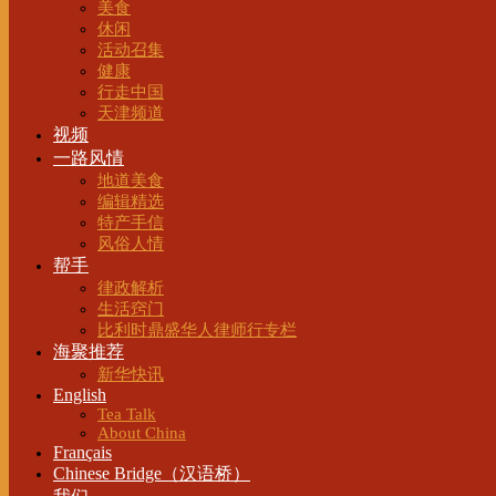
美食
休闲
活动召集
健康
行走中国
天津频道
视频
一路风情
地道美食
编辑精选
特产手信
风俗人情
帮手
律政解析
生活窍门
比利时鼎盛华人律师行专栏
海聚推荐
新华快讯
English
Tea Talk
About China
Français
Chinese Bridge（汉语桥）