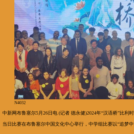
N4032
中新网布鲁塞尔5月26日电 (记者 德永健)2024年“汉语桥
当日比赛在布鲁塞尔中国文化中心举行，中学组比赛以“追梦中