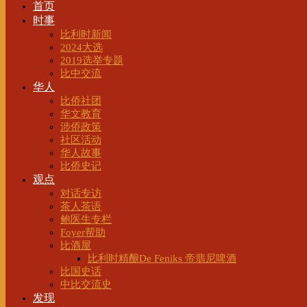
首页
时事
比利时新闻
2024大选
2019选举专题
比中交流
华人
比侨社团
华文教育
涉侨政策
社区活动
华人故事
比侨史记
观点
对话专访
茶人茶语
鲍医生专栏
Foyer帮助
比酒屋
比利时精酿De Feniks 帝翡尼啤酒
比国史话
中比交流史
发现