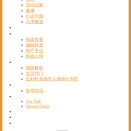
活动召集
健康
行走中国
天津频道
视频
一路风情
地道美食
编辑精选
特产手信
风俗人情
帮手
律政解析
生活窍门
比利时鼎盛华人律师行专栏
海聚推荐
新华快讯
English
Tea Talk
About China
Français
Chinese Bridge（汉语桥）
我们