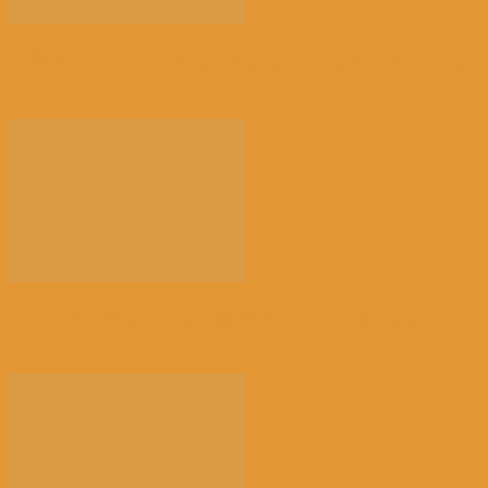
【高温危害】比利时气象学家怒了：热死2千多人，这
正...
【餐饮业关停多】比利时破产数量一个月内激增近
38%...