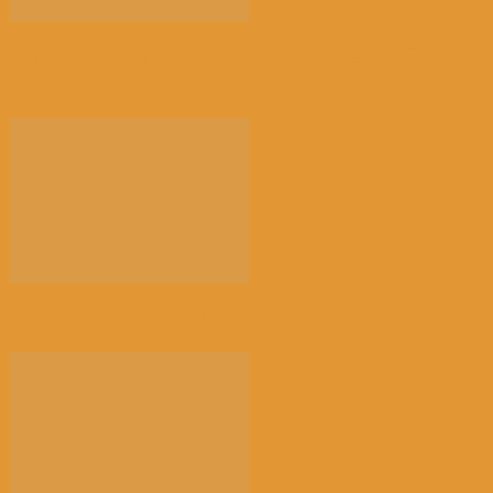
【社会】比利时“天体海滩”加强警力巡查，因更多人
热...
【注意】比利时南部Charleroi机场 2028...