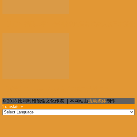
【儿子在横滨上学】今年比利时首相携家人去日本度假
【财富】Tomorrowland音乐节成了当地居民...
© 2018 比利时维他命文化传媒 ｜本网站由
流动媒体
制作
Translate »