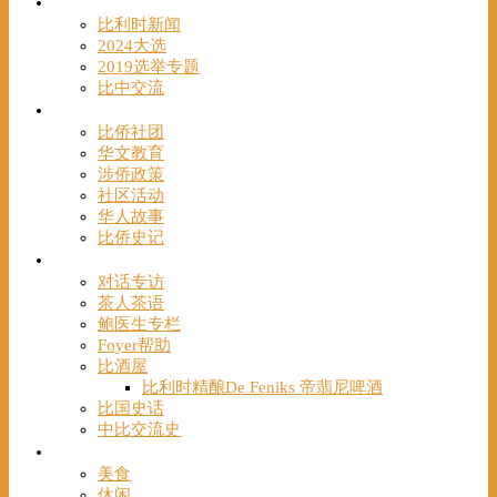
时事
比利时新闻
2024大选
2019选举专题
比中交流
华人
比侨社团
华文教育
涉侨政策
社区活动
华人故事
比侨史记
观点
对话专访
茶人茶语
鲍医生专栏
Foyer帮助
比酒屋
比利时精酿De Feniks 帝翡尼啤酒
比国史话
中比交流史
发现
美食
休闲