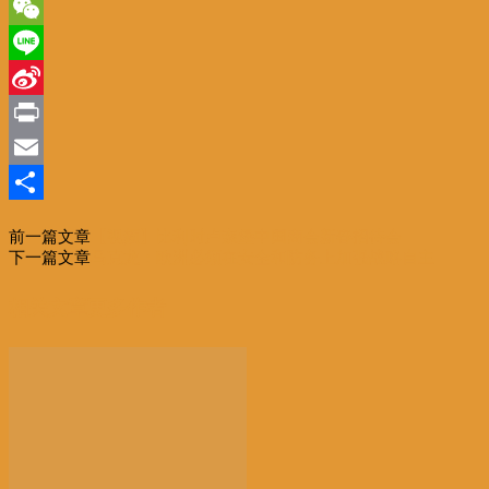
Twitter
WeChat
Line
Sina
Weibo
Print
Email
分
前一篇文章
【视频】比利时卢森堡中国商会新春招待会
享
下一篇文章
马克龙：欧洲必须在安全和防务上加强战略自主
相关文章
更多作者