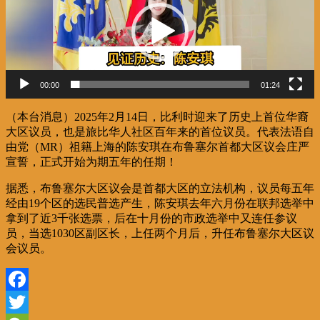
播
放
器
00:00
01:24
（本台消息）2025年2月14日，比利时迎来了历史上首位华裔
大区议员，也是旅比华人社区百年来的首位议员。代表法语自
由党（MR）祖籍上海的陈安琪在布鲁塞尔首都大区议会庄严
宣誓，正式开始为期五年的任期！
据悉，布鲁塞尔大区议会是首都大区的立法机构，议员每五年
经由19个区的选民普选产生，陈安琪去年六月份在联邦选举中
拿到了近3千张选票，后在十月份的市政选举中又连任参议
员，当选1030区副区长，上任两个月后，升任布鲁塞尔大区议
会议员。
Facebook