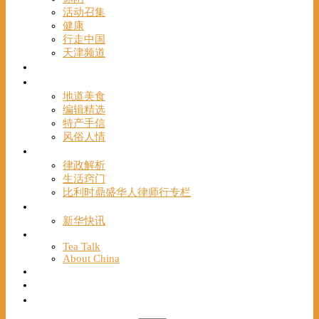
活动召集
健康
行走中国
天津频道
视频
一路风情
地道美食
编辑精选
特产手信
风俗人情
帮手
律政解析
生活窍门
比利时鼎盛华人律师行专栏
海聚推荐
新华快讯
English
Tea Talk
About China
Français
Chinese Bridge（汉语桥）
我们