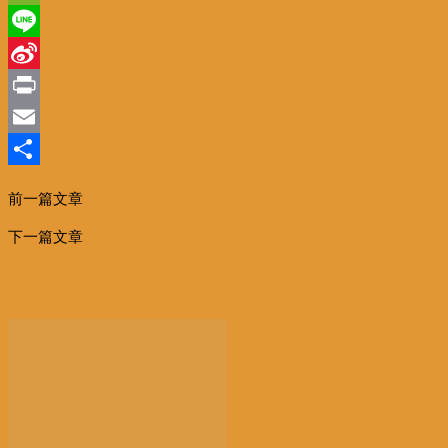
WeChat
Line
Sina
Weibo
Print
Email
分
前一篇文章
【房产】利率上涨引发比利时年轻人购房热潮 公寓走
享
俏
下一篇文章
来消博会，感受消费新风向
相关文章
更多作者