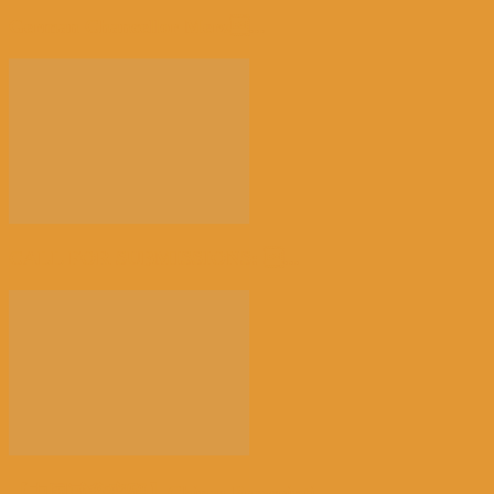
German Chancellor Merz...
CALL FOR SUBMISSIONS: ...
【中国减贫密码】China: Prescripti...