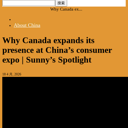
首页
English
About China
Why Canada ex...
English
About China
Why Canada expands its
presence at China’s consumer
expo | Sunny’s Spotlight
18 4 月, 2026