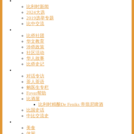
时事
比利时新闻
2024大选
2019选举专题
比中交流
华人
比侨社团
华文教育
涉侨政策
社区活动
华人故事
比侨史记
观点
对话专访
茶人茶语
鲍医生专栏
Foyer帮助
比酒屋
比利时精酿De Feniks 帝翡尼啤酒
比国史话
中比交流史
发现
美食
休闲