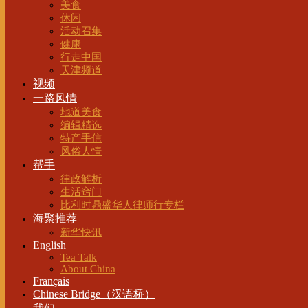
美食
休闲
活动召集
健康
行走中国
天津频道
视频
一路风情
地道美食
编辑精选
特产手信
风俗人情
帮手
律政解析
生活窍门
比利时鼎盛华人律师行专栏
海聚推荐
新华快讯
English
Tea Talk
About China
Français
Chinese Bridge（汉语桥）