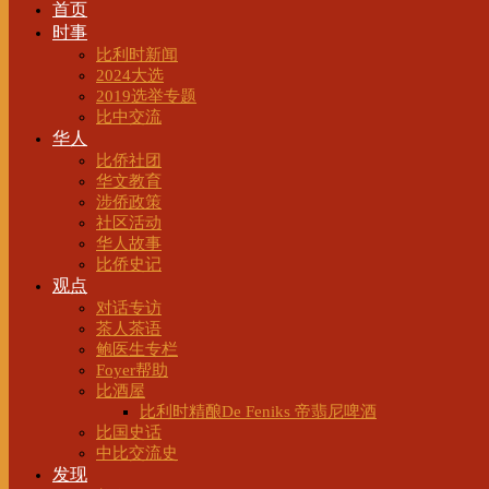
首页
时事
比利时新闻
2024大选
2019选举专题
比中交流
华人
比侨社团
华文教育
涉侨政策
社区活动
华人故事
比侨史记
观点
对话专访
茶人茶语
鲍医生专栏
Foyer帮助
比酒屋
比利时精酿De Feniks 帝翡尼啤酒
比国史话
中比交流史
发现