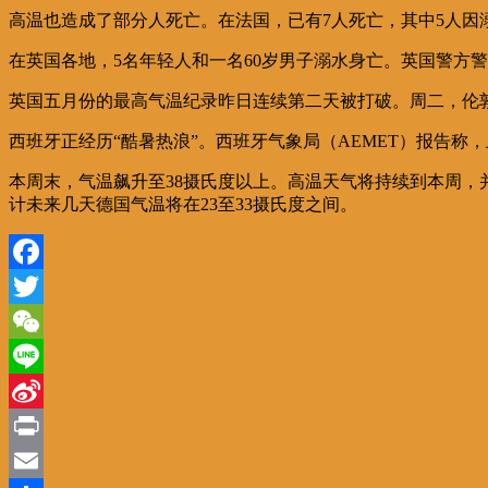
高温也造成了部分人死亡。在法国，已有7人死亡，其中5人因
在英国各地，5名年轻人和一名60岁男子溺水身亡。英国警方
英国五月份的最高气温纪录昨日连续第二天被打破。周二，伦敦部
西班牙正经历“酷暑热浪”。西班牙气象局（AEMET）报告称
本周末，气温飙升至38摄氏度以上。高温天气将持续到本周，
计未来几天德国气温将在23至33摄氏度之间。
Facebook
Twitter
WeChat
Line
Sina
Weibo
Print