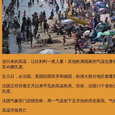
连日来的高温，让比利时一夜入夏！其他欧洲国家的气温也屡
至40摄氏度。
近几日，从法国、英国到西班牙和德国，欧洲大部分地区都遭
法国正经历着五月以来罕见的高温热浪。目前，法国13个省份已发布
氏度。
法国气象部门还报告称，周一气温创下五月份的历史新高。气候
高温导致死亡