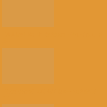
【高温危害】比利时气象学家怒了：热死2千多人，这
正...
【餐饮业关停多】比利时破产数量一个月内激增近
38%...