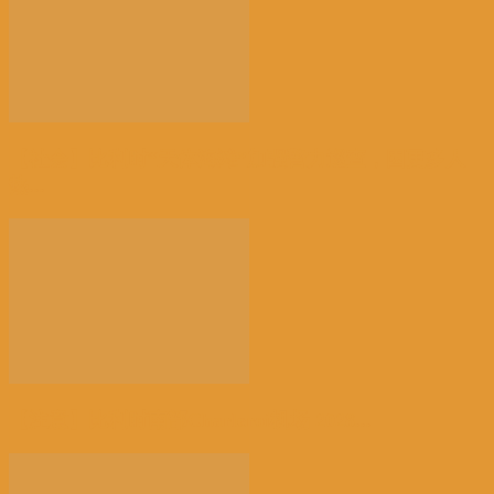
【社会】比利时“天体海滩”加强警力巡查，因更多人
热...
【注意】比利时南部Charleroi机场 2028...