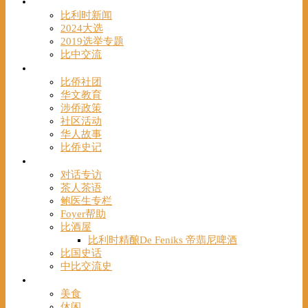
时事
比利时新闻
2024大选
2019选举专题
比中交流
华人
比侨社团
华文教育
涉侨政策
社区活动
华人故事
比侨史记
观点
对话专访
茶人茶语
鲍医生专栏
Foyer帮助
比酒屋
比利时精酿De Feniks 帝翡尼啤酒
比国史话
中比交流史
发现
美食
休闲