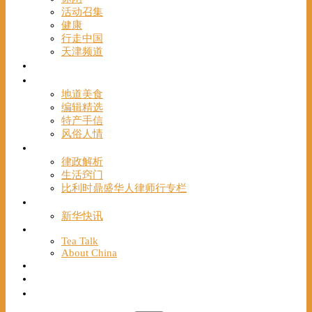
活动召集
健康
行走中国
天津频道
视频
一路风情
地道美食
编辑精选
特产手信
风俗人情
帮手
律政解析
生活窍门
比利时鼎盛华人律师行专栏
海聚推荐
新华快讯
English
Tea Talk
About China
Français
Chinese Bridge（汉语桥）
我们