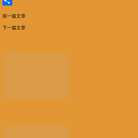
Email
分
前一篇文章
【金融】两家在比利时的摩洛哥银行与检察院达成
享
1.75亿欧元和解协议
下一篇文章
【注意新规】布鲁塞尔航空 乘客手提行李需额外付费
相关文章
更多作者
【民生】战争与干旱导致国际食品价格飙升至三年来最
高...