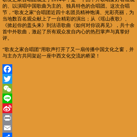
的、以演唱中国歌曲为主的、独具特色的合唱团。这次合唱
节，“歌友之家”合唱团近四十名团员精神饱满、光彩亮丽，为
当地数百名观众献上了一台精彩的演出；从《瑶山夜歌》、
《掀起你的盖头来》到法语歌曲《如何对你说再见》，共十余
首中外歌曲，激起了所有观众发自内心的热烈掌声与真挚好
评。
“歌友之家合唱团”用歌声打开了又一扇传播中国文化之窗，并
与主办方共同架起一座中西文化交流的桥梁！
Facebook
Twitter
WeChat
Line
Sina
Weibo
Print