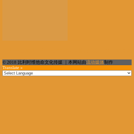
【儿子在横滨上学】今年比利时首相携家人去日本度假
© 2018 比利时维他命文化传媒 ｜本网站由
流动媒体
制作
Translate »