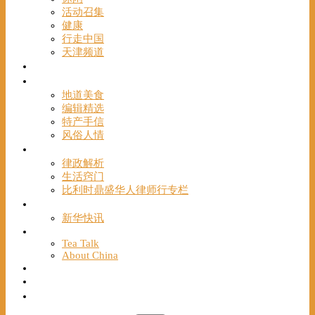
活动召集
健康
行走中国
天津频道
视频
一路风情
地道美食
编辑精选
特产手信
风俗人情
帮手
律政解析
生活窍门
比利时鼎盛华人律师行专栏
海聚推荐
新华快讯
English
Tea Talk
About China
Français
Chinese Bridge（汉语桥）
我们