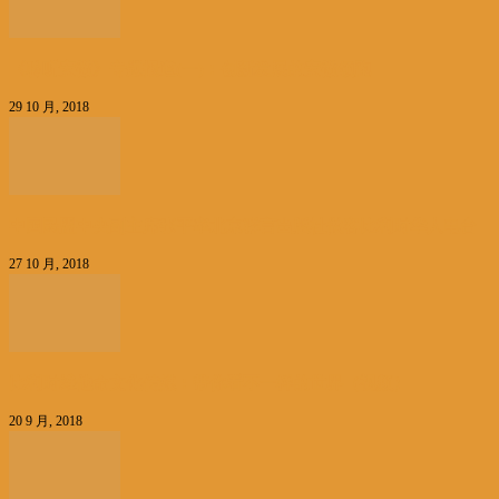
《聆听安徽》专题报道(一)：创新发展的安徽领跑
29 10 月, 2018
中国民盟中央副主席张平率北京群言出版社做客比利时华人电台
27 10 月, 2018
比利时维他命文化传媒：带你看不一样的世界（视频）
20 9 月, 2018