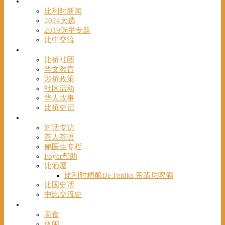
时事
比利时新闻
2024大选
2019选举专题
比中交流
华人
比侨社团
华文教育
涉侨政策
社区活动
华人故事
比侨史记
观点
对话专访
茶人茶语
鲍医生专栏
Foyer帮助
比酒屋
比利时精酿De Feniks 帝翡尼啤酒
比国史话
中比交流史
发现
美食
休闲