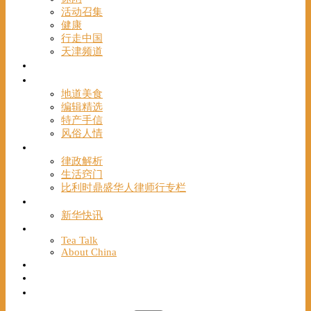
活动召集
健康
行走中国
天津频道
视频
一路风情
地道美食
编辑精选
特产手信
风俗人情
帮手
律政解析
生活窍门
比利时鼎盛华人律师行专栏
海聚推荐
新华快讯
English
Tea Talk
About China
Français
Chinese Bridge（汉语桥）
我们