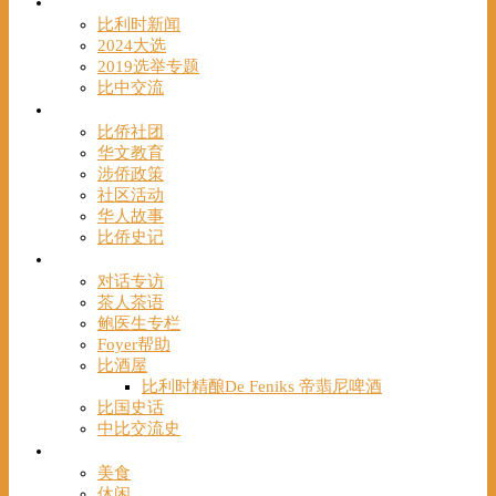
时事
比利时新闻
2024大选
2019选举专题
比中交流
华人
比侨社团
华文教育
涉侨政策
社区活动
华人故事
比侨史记
观点
对话专访
茶人茶语
鲍医生专栏
Foyer帮助
比酒屋
比利时精酿De Feniks 帝翡尼啤酒
比国史话
中比交流史
发现
美食
休闲