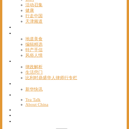
活动召集
健康
行走中国
天津频道
视频
一路风情
地道美食
编辑精选
特产手信
风俗人情
帮手
律政解析
生活窍门
比利时鼎盛华人律师行专栏
海聚推荐
新华快讯
English
Tea Talk
About China
Français
Chinese Bridge（汉语桥）
我们