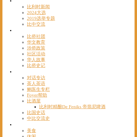
时事
比利时新闻
2024大选
2019选举专题
比中交流
华人
比侨社团
华文教育
涉侨政策
社区活动
华人故事
比侨史记
观点
对话专访
茶人茶语
鲍医生专栏
Foyer帮助
比酒屋
比利时精酿De Feniks 帝翡尼啤酒
比国史话
中比交流史
发现
美食
休闲