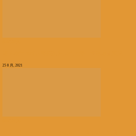
编辑精选
福岛核污水将从海底隧道排至近海丨国际热点速递
25 8 月, 2021
编辑精选
东京残奥会开幕式将于今晚举行丨国际热点速递