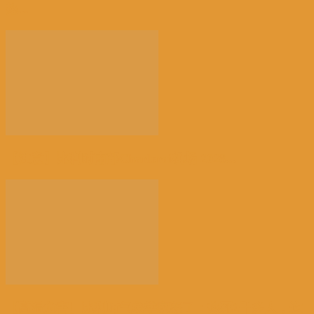
热...
【注意】比利时南部Charleroi机场 2028...
【高温危害】比利时气象学家怒了：热死2千多人，这