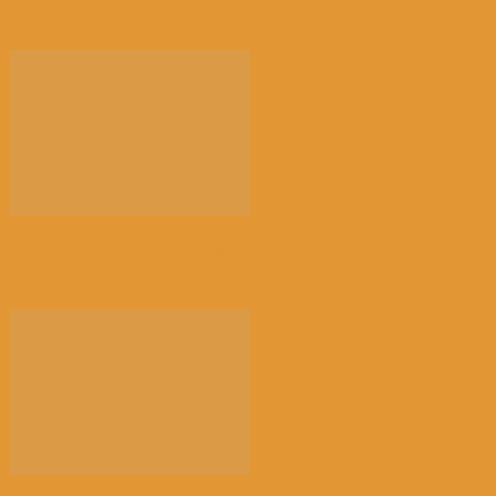
正...
【餐饮业关停多】比利时破产数量一个月内激增近
38%...