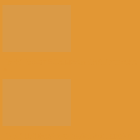
【民生】战争与干旱导致国际食品价格飙升至三年来最
高...
【社会】比利时“天体海滩”加强警力巡查，因更多人