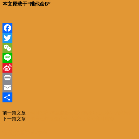
本文原载于“维他命B”
Facebook
Twitter
WeChat
Line
Sina
Weibo
Print
Email
分
前一篇文章
比利时发布 年度道路交通（事故&死亡率）调查报告
享
下一篇文章
中国自贡灯展走进“萨克斯”之乡比利时迪南
相关文章
更多作者