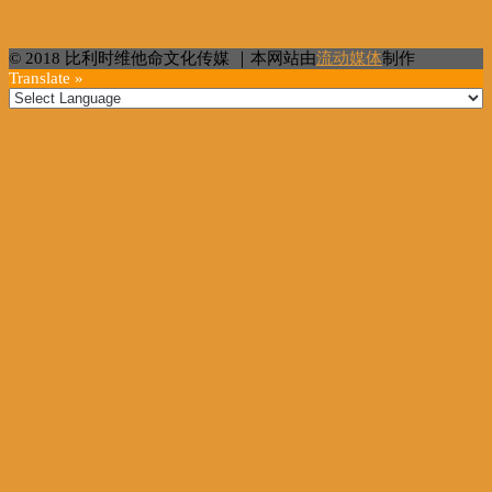
【儿子在横滨上学】今年比利时首相携家人去日本度假
© 2018 比利时维他命文化传媒 ｜本网站由
流动媒体
制作
Translate »