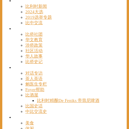
时事
比利时新闻
2024大选
2019选举专题
比中交流
华人
比侨社团
华文教育
涉侨政策
社区活动
华人故事
比侨史记
观点
对话专访
茶人茶语
鲍医生专栏
Foyer帮助
比酒屋
比利时精酿De Feniks 帝翡尼啤酒
比国史话
中比交流史
发现
美食
休闲