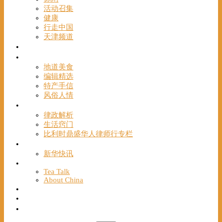
活动召集
健康
行走中国
天津频道
视频
一路风情
地道美食
编辑精选
特产手信
风俗人情
帮手
律政解析
生活窍门
比利时鼎盛华人律师行专栏
海聚推荐
新华快讯
English
Tea Talk
About China
Français
Chinese Bridge（汉语桥）
我们