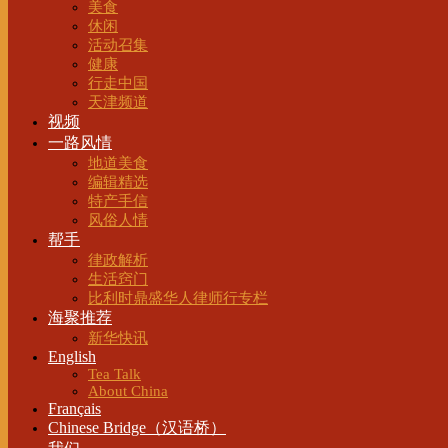
美食
休闲
活动召集
健康
行走中国
天津频道
视频
一路风情
地道美食
编辑精选
特产手信
风俗人情
帮手
律政解析
生活窍门
比利时鼎盛华人律师行专栏
海聚推荐
新华快讯
English
Tea Talk
About China
Français
Chinese Bridge（汉语桥）