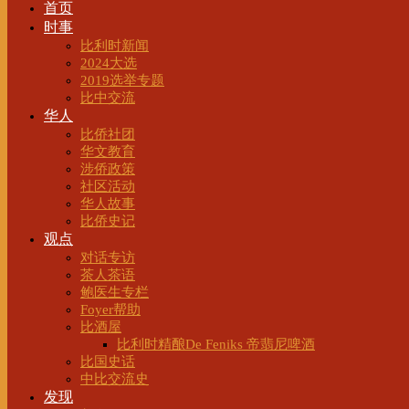
首页
时事
比利时新闻
2024大选
2019选举专题
比中交流
华人
比侨社团
华文教育
涉侨政策
社区活动
华人故事
比侨史记
观点
对话专访
茶人茶语
鲍医生专栏
Foyer帮助
比酒屋
比利时精酿De Feniks 帝翡尼啤酒
比国史话
中比交流史
发现