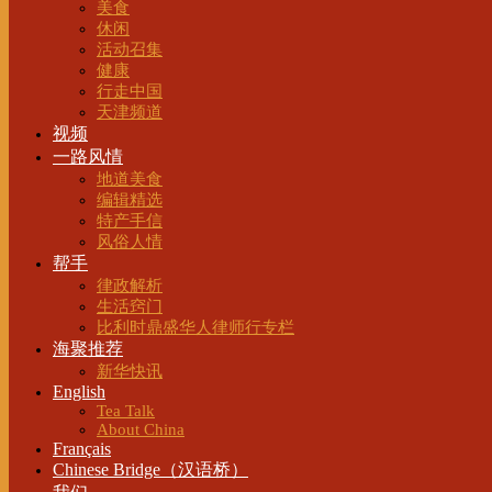
美食
休闲
活动召集
健康
行走中国
天津频道
视频
一路风情
地道美食
编辑精选
特产手信
风俗人情
帮手
律政解析
生活窍门
比利时鼎盛华人律师行专栏
海聚推荐
新华快讯
English
Tea Talk
About China
Français
Chinese Bridge（汉语桥）