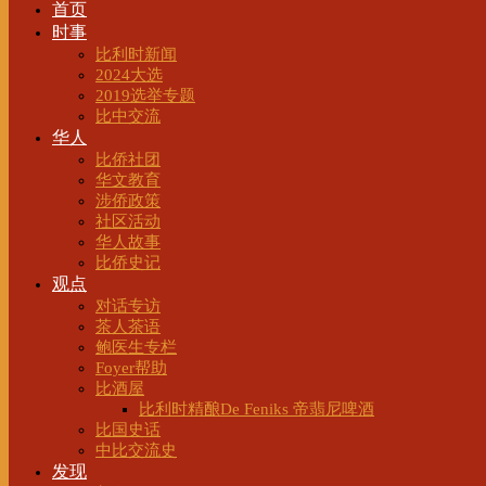
首页
时事
比利时新闻
2024大选
2019选举专题
比中交流
华人
比侨社团
华文教育
涉侨政策
社区活动
华人故事
比侨史记
观点
对话专访
茶人茶语
鲍医生专栏
Foyer帮助
比酒屋
比利时精酿De Feniks 帝翡尼啤酒
比国史话
中比交流史
发现