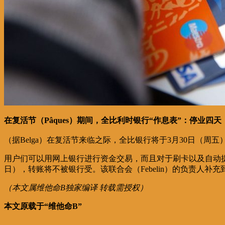
在复活节（Pâques）期间，全比利时银行“作息表”：停业四天
（据Belga）在复活节来临之际，全比银行将于3月30日（周
用户们可以用网上银行进行资金交易，而且对于刷卡以及自动提取
日），转账将不被银行受。该联合会（Febelin）的负责人补
（本文属维他命B独家编译 转载需授权）
本文原载于“维他命B”