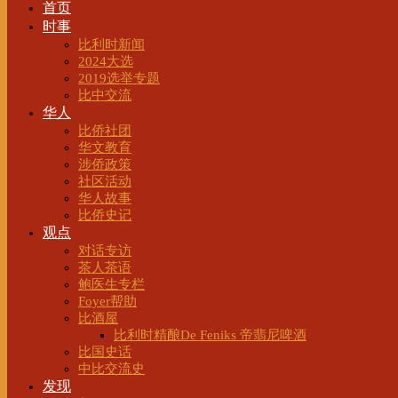
首页
时事
比利时新闻
2024大选
2019选举专题
比中交流
华人
比侨社团
华文教育
涉侨政策
社区活动
华人故事
比侨史记
观点
对话专访
茶人茶语
鲍医生专栏
Foyer帮助
比酒屋
比利时精酿De Feniks 帝翡尼啤酒
比国史话
中比交流史
发现