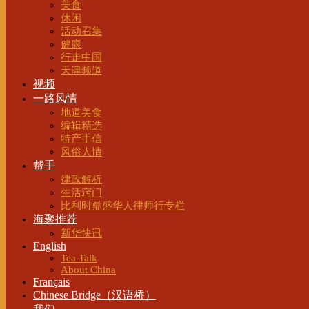
美食
休闲
活动召集
健康
行走中国
天津频道
视频
一路风情
地道美食
编辑精选
特产手信
风俗人情
帮手
律政解析
生活窍门
比利时鼎盛华人律师行专栏
海聚推荐
新华快讯
English
Tea Talk
About China
Français
Chinese Bridge（汉语桥）