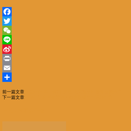
Facebook
Twitter
WeChat
Line
Sina
Weibo
Print
Email
分
前一篇文章
设立外企“单一窗口”受理 北京改革经验将全国推广
享
下一篇文章
2018年比利时荷兰语区购房新规简介详细介绍
相关文章
更多作者