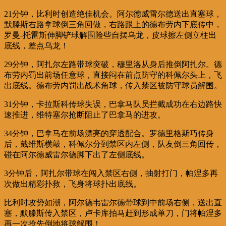
21分钟，比利时创造绝佳机会。阿尔德威雷尔德送出直塞球，
默滕斯右路拿球倒三角回做，右路跟上的德布劳内下底传中，
罗曼-托雷斯伸脚铲球解围险些自摆乌龙，皮球擦左侧立柱出
底线，差点乌龙！
29分钟，阿扎尔左路带球突破，穆里洛从身后推倒阿扎尔。德
布劳内罚出前场任意球，直接闷在前点防守的科佩尔头上，飞
出底线。德布劳内罚出战术角球，传入禁区被防守球员解围。
31分钟，卡拉斯科传球失误，巴拿马队员拦截成功在右边路快
速推进，维特塞尔抢断阻止了巴拿马的进攻。
34分钟，巴拿马在前场漂亮的穿透配合。罗德里格斯巧传身
后，戴维斯横敲，科佩尔分到禁区内左侧，队友倒三角回传，
碰在阿尔德威雷尔德脚下出了左侧底线。
3分钟后，阿扎尔带球在闯入禁区右侧，抽射打门，帕涅多再
次做出精彩扑救，飞身将球扑出底线。
比利时攻势如潮，阿尔德韦雷尔德带球到中前场右侧，送出直
塞，默滕斯传入禁区，卢卡库拍马赶到形成单刀，门将帕涅多
再一次抢先倒地将球解围！