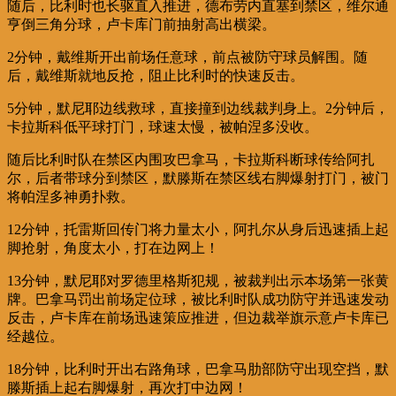
随后，比利时也长驱直入推进，德布劳内直塞到禁区，维尔通
亨倒三角分球，卢卡库门前抽射高出横梁。
2分钟，戴维斯开出前场任意球，前点被防守球员解围。随
后，戴维斯就地反抢，阻止比利时的快速反击。
5分钟，默尼耶边线救球，直接撞到边线裁判身上。2分钟后，
卡拉斯科低平球打门，球速太慢，被帕涅多没收。
随后比利时队在禁区内围攻巴拿马，卡拉斯科断球传给阿扎
尔，后者带球分到禁区，默滕斯在禁区线右脚爆射打门，被门
将帕涅多神勇扑救。
12分钟，托雷斯回传门将力量太小，阿扎尔从身后迅速插上起
脚抢射，角度太小，打在边网上！
13分钟，默尼耶对罗德里格斯犯规，被裁判出示本场第一张黄
牌。巴拿马罚出前场定位球，被比利时队成功防守并迅速发动
反击，卢卡库在前场迅速策应推进，但边裁举旗示意卢卡库已
经越位。
18分钟，比利时开出右路角球，巴拿马肋部防守出现空挡，默
滕斯插上起右脚爆射，再次打中边网！