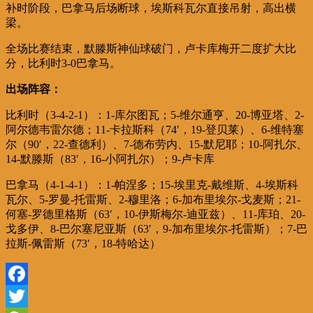
补时阶段，巴拿马后场断球，埃斯科瓦尔直接吊射，高出横
梁。
全场比赛结束，默滕斯神仙球破门，卢卡库梅开二度扩大比
分，比利时3-0巴拿马。
出场阵容：
比利时（3-4-2-1）：1-库尔图瓦；5-维尔通亨、20-博亚塔、2-
阿尔德韦雷尔德；11-卡拉斯科（74′，19-登贝莱）、6-维特塞
尔（90′，22-查德利）、7-德布劳内、15-默尼耶；10-阿扎尔、
14-默滕斯（83′，16-小阿扎尔）；9-卢卡库
巴拿马（4-1-4-1）：1-帕涅多；15-埃里克-戴维斯、4-埃斯科
瓦尔、5-罗曼-托雷斯、2-穆里洛；6-加布里埃尔-戈麦斯；21-
何塞-罗德里格斯（63′，10-伊斯梅尔-迪亚兹）、11-库珀、20-
戈多伊、8-巴尔塞尼亚斯（63′，9-加布里埃尔-托雷斯）；7-巴
拉斯-佩雷斯（73′，18-特哈达）
Facebook