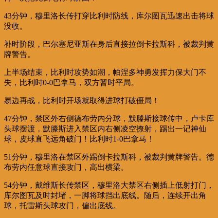
43分钟，穆里洛长传打穿比利时防线，库尔图瓦迅速出击将球
没收。
补时阶段，巴尔塞尼亚斯在身后直接拉倒卡拉斯科，被裁判黄
牌警告。
上半场结束，比利时攻势如潮，帕涅多神勇发挥力保大门不
失，比利时0-0巴拿马，双方暂时平局。
易边再战，比利时开场就取得进球打破僵局！
47分钟，禁区外右侧德布劳内分球，默滕斯接球传中，卢卡库
头球摆渡，默滕斯进入禁区内右侧凌空撩射，踢出一记神仙
球，皮球直飞远角破门！比利时1-0巴拿马！
51分钟，穆里洛在禁区外踢倒卡拉斯科，被裁判黄牌警告。德
布劳内任意球直接攻门，高出横梁。
54分钟，戴维斯长传禁区，穆里洛大禁区右侧插上低射打门，
库尔图瓦及时封堵，一脚将球挡出底线。随后，连续开出角
球，托雷斯头球攻门，偏出底线。