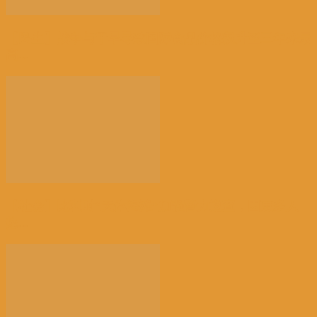
【民生】战争与干旱导致国际食品价格飙升至三年来最
高...
【社会】比利时“天体海滩”加强警力巡查，因更多人
热...