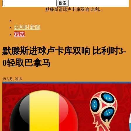
首页
时事
比利时新闻
默滕斯进球卢卡库双响 比利...
时事
比利时新闻
精选
默滕斯进球卢卡库双响 比利时3-
0轻取巴拿马
19 6 月, 2018