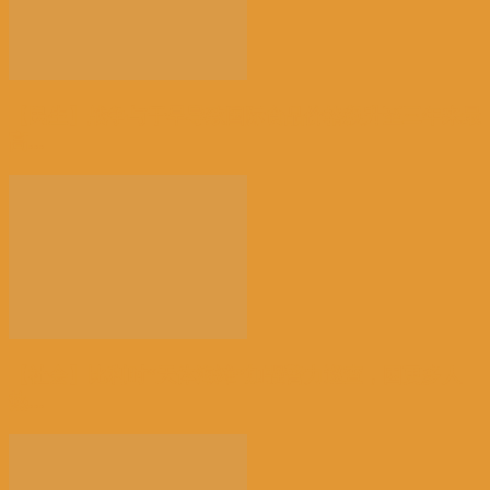
【民生】战争与干旱导致国际食品价格飙升至三年来最
高...
【社会】比利时“天体海滩”加强警力巡查，因更多人
热...