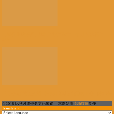
【餐饮业关停多】比利时破产数量一个月内激增近
38%...
【儿子在横滨上学】今年比利时首相携家人去日本度假
© 2018 比利时维他命文化传媒 ｜本网站由
流动媒体
制作
Translate »