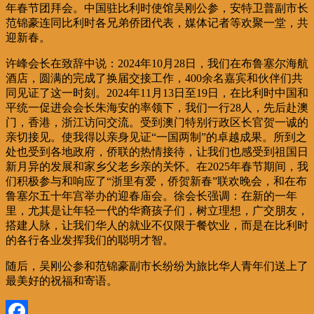
年春节团拜会。中国驻比利时使馆吴刚公参，安特卫普副市长
范锦豪连同比利时各兄弟侨团代表，媒体记者等欢聚一堂，共
迎新春。
许峰会长在致辞中说：2024年10月28日，我们在布鲁塞尔海航
酒店，圆满的完成了换届交接工作，400余名嘉宾和伙伴们共
同见证了这一时刻。2024年11月13日至19日，在比利时中国和
平统一促进会会长朱海安的率领下，我们一行28人，先后赴澳
门，香港，浙江访问交流。受到澳门特别行政区长官贺一诚的
亲切接见。使我得以亲身见证“一国两制”的卓越成果。所到之
处也受到各地政府，侨联的热情接待，让我们也感受到祖国日
新月异的发展和家乡父老乡亲的关怀。在2025年春节期间，我
们积极参与和响应了“浙里有爱，侨贺新春”联欢晚会，和在布
鲁塞尔五十年宫举办的迎春庙会。徐会长强调：在新的一年
里，尤其是让年轻一代的华裔孩子们，树立理想，广交朋友，
搭建人脉，让我们华人的就业不仅限于餐饮业，而是在比利时
的各行各业发挥我们的聪明才智。
随后，吴刚公参和范锦豪副市长纷纷为旅比华人青年们送上了
最美好的祝福和寄语。