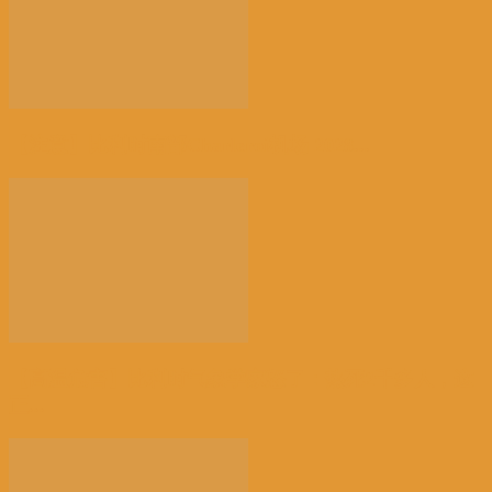
【注意】比利时南部Charleroi机场 2028...
【高温危害】比利时气象学家怒了：热死2千多人，这
正...