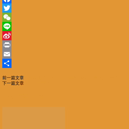
Facebook
Twitter
WeChat
Line
Sina
Weibo
Print
Email
分
前一篇文章
比利时北部52万人生活困难，安特卫普”穷人”最多
享
下一篇文章
走！一起观鸟去
相关文章
更多作者