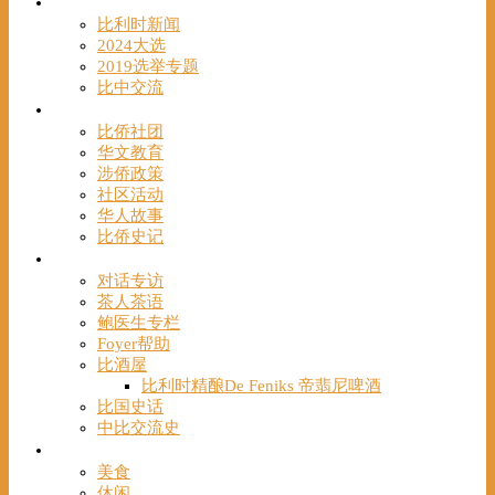
时事
比利时新闻
2024大选
2019选举专题
比中交流
华人
比侨社团
华文教育
涉侨政策
社区活动
华人故事
比侨史记
观点
对话专访
茶人茶语
鲍医生专栏
Foyer帮助
比酒屋
比利时精酿De Feniks 帝翡尼啤酒
比国史话
中比交流史
发现
美食
休闲