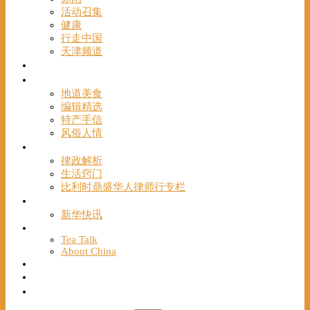
活动召集
健康
行走中国
天津频道
视频
一路风情
地道美食
编辑精选
特产手信
风俗人情
帮手
律政解析
生活窍门
比利时鼎盛华人律师行专栏
海聚推荐
新华快讯
English
Tea Talk
About China
Français
Chinese Bridge（汉语桥）
我们