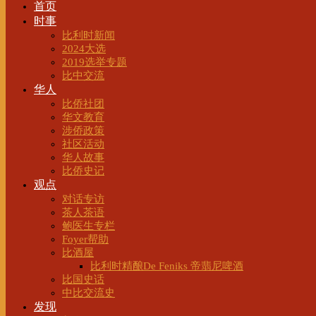
首页
时事
比利时新闻
2024大选
2019选举专题
比中交流
华人
比侨社团
华文教育
涉侨政策
社区活动
华人故事
比侨史记
观点
对话专访
茶人茶语
鲍医生专栏
Foyer帮助
比酒屋
比利时精酿De Feniks 帝翡尼啤酒
比国史话
中比交流史
发现