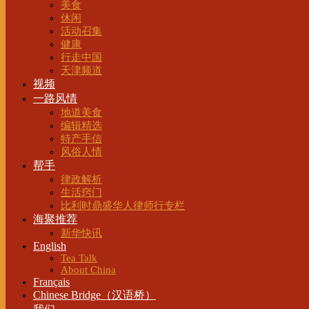
美食
休闲
活动召集
健康
行走中国
天津频道
视频
一路风情
地道美食
编辑精选
特产手信
风俗人情
帮手
律政解析
生活窍门
比利时鼎盛华人律师行专栏
海聚推荐
新华快讯
English
Tea Talk
About China
Français
Chinese Bridge（汉语桥）