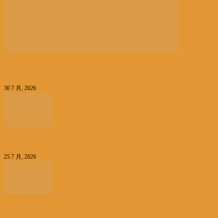
【高温危害】比利时气象学家怒了：热死2千多人，这正..
30 7 月, 2026
【餐饮业关停多】比利时破产数量一个月内激增近38% 3千多人失
25 7 月, 2026
【儿子在横滨上学】今年比利时首相携家人去日本度假