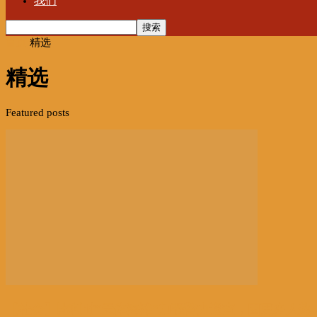
我们
首页
精选
精选
Featured posts
【社会】比利时“天体海滩”加强警力巡查，因更多人热..