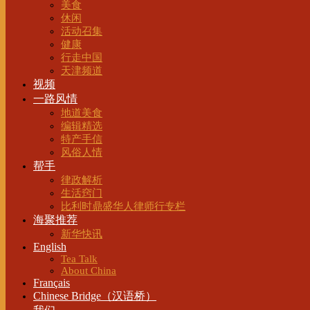
美食
休闲
活动召集
健康
行走中国
天津频道
视频
一路风情
地道美食
编辑精选
特产手信
风俗人情
帮手
律政解析
生活窍门
比利时鼎盛华人律师行专栏
海聚推荐
新华快讯
English
Tea Talk
About China
Français
Chinese Bridge（汉语桥）