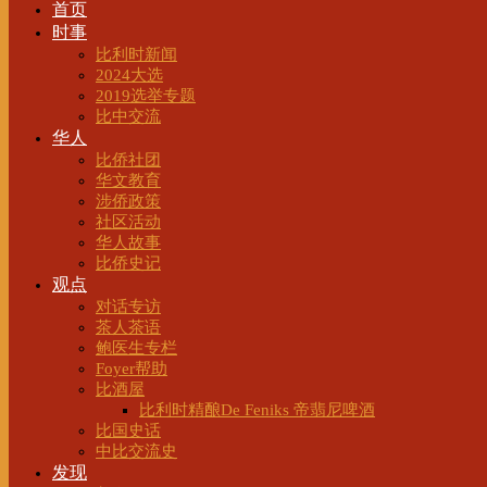
首页
时事
比利时新闻
2024大选
2019选举专题
比中交流
华人
比侨社团
华文教育
涉侨政策
社区活动
华人故事
比侨史记
观点
对话专访
茶人茶语
鲍医生专栏
Foyer帮助
比酒屋
比利时精酿De Feniks 帝翡尼啤酒
比国史话
中比交流史
发现