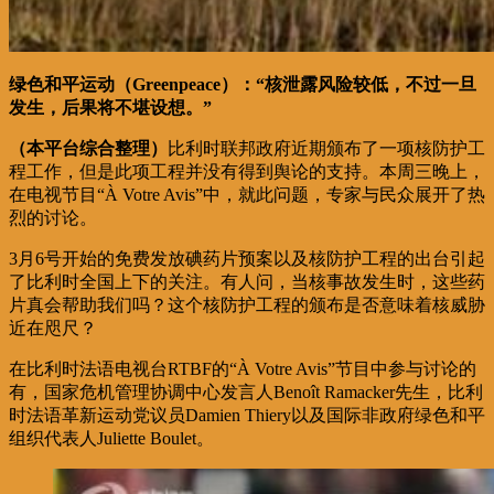
绿色和平运动（Greenpeace）：“核泄露风险较低，不过一旦
发生，后果将不堪设想。”
（本平台综合整理）
比利时联邦政府近期颁布了一项核防护工
程工作，但是此项工程并没有得到舆论的支持。本周三晚上，
在电视节目“À Votre Avis”中，就此问题，专家与民众展开了热
烈的讨论。
3月6号开始的免费发放碘药片预案以及核防护工程的出台引起
了比利时全国上下的关注。有人问，当核事故发生时，这些药
片真会帮助我们吗？这个核防护工程的颁布是否意味着核威胁
近在咫尺？
在比利时法语电视台RTBF的“À Votre Avis”节目中参与讨论的
有，国家危机管理协调中心发言人Benoît Ramacker先生，比利
时法语革新运动党议员Damien Thiery以及国际非政府绿色和平
组织代表人Juliette Boulet。