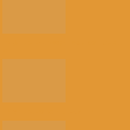
【社会】比利时“天体海滩”加强警力巡查，因更多人
热...
【注意】比利时南部Charleroi机场 2028...