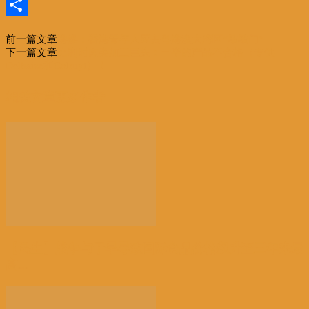
Email
分
前一篇文章
港媒：香港青年人应去粤港澳大湾区“敲敲门”
享
下一篇文章
比利时肉类加工巨头：一半的产品不合格（专供
Delhaize和Colruyt）！
相关文章
更多作者
【民生】战争与干旱导致国际食品价格飙升至三年来最
高...