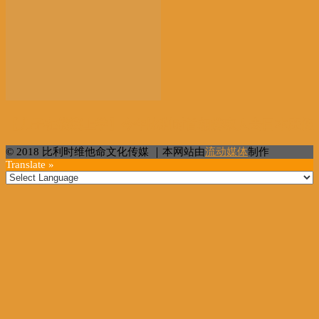
【儿子在横滨上学】今年比利时首相携家人去日本度假
© 2018 比利时维他命文化传媒 ｜本网站由
流动媒体
制作
Translate »