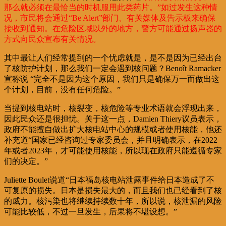
那么就必须在最恰当的时机服用此类药片。”如过发生这种情
况，市民将会通过“Be Alert”部门、有关媒体及告示板来确保
接收到通知。在危险区域以外的地方，警方可能通过扬声器的
方式向民众宣布有关情况。
其中最让人们经常提到的一个忧虑就是，是不是因为已经出台
了核防护计划，那么我们一定会遇到核问题？Benoît Ramacker
宣称说 “完全不是因为这个原因，我们只是确保万一而做出这
个计划，目前，没有任何危险。”
当提到核电站时，核裂变，核危险等专业术语就会浮现出来，
因此民众还是很担忧。关于这一点，Damien Thiery议员表示，
政府不能擅自做出扩大核电站中心的规模或者使用核能，他还
补充道“国家已经咨询过专家委员会，并且明确表示，在2022
年或者2023年，才可能使用核能，所以现在政府只能遵循专家
们的决定。”
Juliette Boulet说道“日本福岛核电站泄露事件给日本造成了不
可复原的损失。日本是损失最大的，而且我们也已经看到了核
的威力。核污染也将继续持续数十年，所以说，核泄漏的风险
可能比较低，不过一旦发生，后果将不堪设想。”