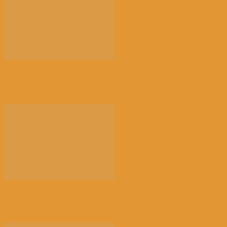
【高温危害】比利时气象学家怒了：热死2千多人，这
正...
【餐饮业关停多】比利时破产数量一个月内激增近
38%...