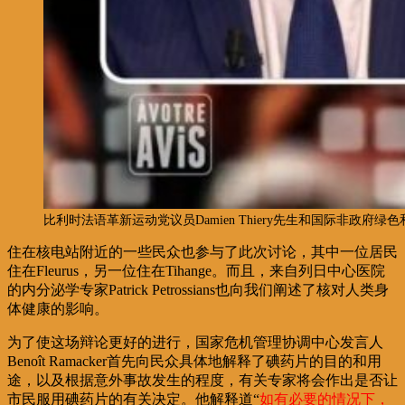
比利时法语革新运动党议员Damien Thiery先生和国际非政府绿色和平组织
住在核电站附近的一些民众也参与了此次讨论，其中一位居民
住在Fleurus，另一位住在Tihange。而且，来自列日中心医院
的内分泌学专家Patrick Petrossians也向我们阐述了核对人类身
体健康的影响。
为了使这场辩论更好的进行，国家危机管理协调中心发言人
Benoît Ramacker首先向民众具体地解释了碘药片的目的和用
途，以及根据意外事故发生的程度，有关专家将会作出是否让
市民服用碘药片的有关决定。他解释道“
如有必要的情况下，