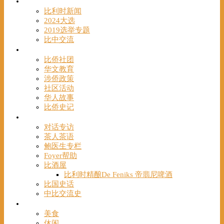
时事
比利时新闻
2024大选
2019选举专题
比中交流
华人
比侨社团
华文教育
涉侨政策
社区活动
华人故事
比侨史记
观点
对话专访
茶人茶语
鲍医生专栏
Foyer帮助
比酒屋
比利时精酿De Feniks 帝翡尼啤酒
比国史话
中比交流史
发现
美食
休闲