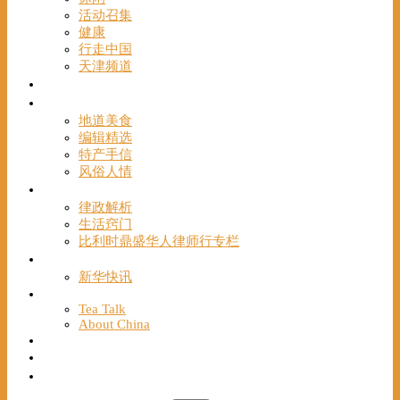
活动召集
健康
行走中国
天津频道
视频
一路风情
地道美食
编辑精选
特产手信
风俗人情
帮手
律政解析
生活窍门
比利时鼎盛华人律师行专栏
海聚推荐
新华快讯
English
Tea Talk
About China
Français
Chinese Bridge（汉语桥）
我们