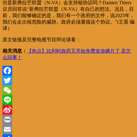
但是新弗拉芒联盟（N-VA）会支持核协议吗？Damien Thiery
议员回答说“新弗拉芒联盟（N-VA）有自己的想法。况且，目
前，我们能够确定的是，我们有一个政府的文件，说2025年，
我们会走出核危险的威胁。政府必须遵循这个协议。”(王晨 编
译）
原文链接及完整电视节目辩论请看：
https://www.rtbf.be
相关消息：
【热点】比利时政府又开始免费发放碘片了 是怎
么回事！
Facebook
Twitter
WeChat
Line
Sina
Weibo
Print