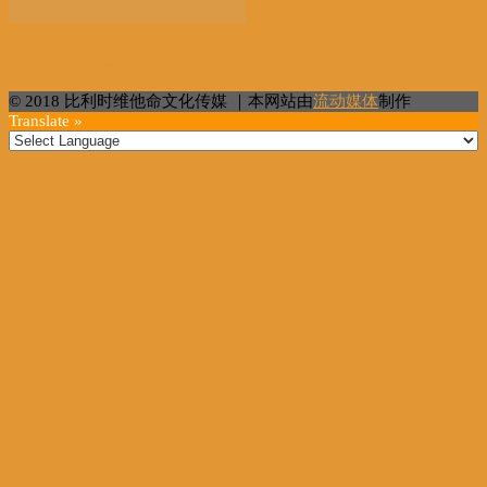
“百万英才智在广州”活动在穗启幕
© 2018 比利时维他命文化传媒 ｜本网站由
流动媒体
制作
Translate »