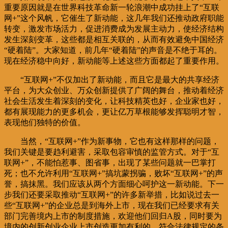
重要原因就是在世界科技革命新一轮浪潮中成功挂上了“互联
网+”这个风帆，它催生了新动能，这几年我们还推动政府职能
转变，激发市场活力，促进消费成为发展主动力，使经济结构
发生深刻变革，这些都是相互关联的，从而有效避免中国经济
“硬着陆”。大家知道，前几年“硬着陆”的声音是不绝于耳的。
现在经济稳中向好，新动能等上述这些方面都起了重要作用。
“互联网+”不仅加出了新动能，而且它是最大的共享经济
平台，为大众创业、万众创新提供了广阔的舞台，推动着经济
社会生活发生着深刻的变化，让科技精英也好，企业家也好，
都有展现能力的更多机会，更让亿万草根能够发挥聪明才智，
表现他们独特的价值。
当然，“互联网+”作为新事物，它也有这样那样的问题，
我们关键是要趋利避害，采取包容审慎的监管方式。对于“互
联网+”，不能怕惹事、图省事，出现了某些问题就一巴掌打
死；也不允许利用“互联网+”搞坑蒙拐骗，败坏“互联网+”的声
誉，搞抹黑。我们应该从两个方面细心呵护这一新动能。下一
步我们还要采取推动“互联网+”的许多新举措，比如说过去一
些“互联网+”的企业总是到海外上市，现在我们已经要求有关
部门完善境内上市的制度措施，欢迎他们回归A股，同时要为
境内的创新创业企业上市创造更加有利的、符合法律规定的条