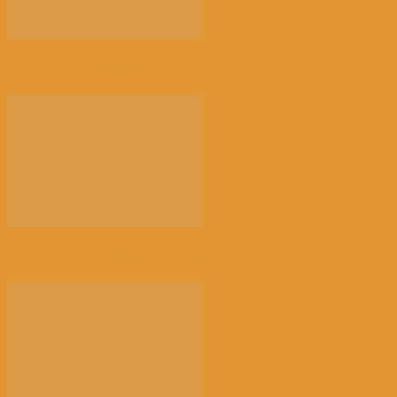
荠菜，早春的隐语 | 江花
以新技术赋能讲好新时代中国故事