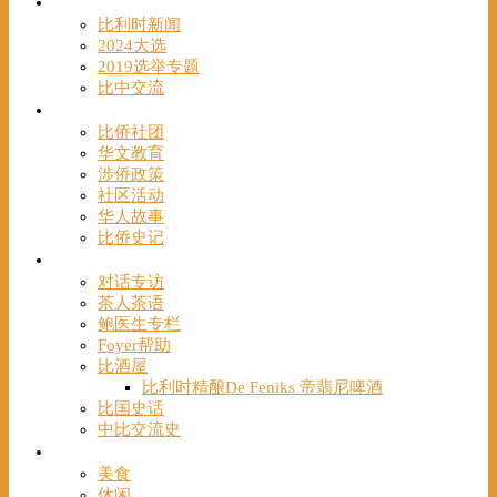
时事
比利时新闻
2024大选
2019选举专题
比中交流
华人
比侨社团
华文教育
涉侨政策
社区活动
华人故事
比侨史记
观点
对话专访
茶人茶语
鲍医生专栏
Foyer帮助
比酒屋
比利时精酿De Feniks 帝翡尼啤酒
比国史话
中比交流史
发现
美食
休闲