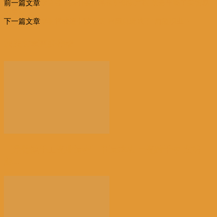
前一篇文章
李克强：我们会严格保护知识产权 这是平衡中美贸易
享
的重器
下一篇文章
李明博或遭牢狱之灾 韩国总统成了”危险职业”?
相关文章
更多作者
【景德镇手工瓷业遗存】申遗成功 一瓷跨千年 文明
越...