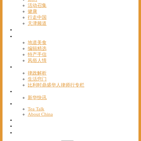
活动召集
健康
行走中国
天津频道
视频
一路风情
地道美食
编辑精选
特产手信
风俗人情
帮手
律政解析
生活窍门
比利时鼎盛华人律师行专栏
海聚推荐
新华快讯
English
Tea Talk
About China
Français
Chinese Bridge（汉语桥）
我们