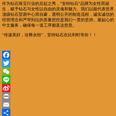
作为钻石珠宝行业的后起之秀，”安特钻石“品牌为女性而诞
生，赋予钻石与女性以自由的灵魂和魅力。我们以能代表世界
顶级钻石贸易中心而自豪，透明公开的制造流程，诚实诚信的
经营理念和严苛到位的质量把控是我们一贯的坚持。最贴心的
中文服务，确保每一道工序都直达您意。
“传递美好，诠释永恒”，安特钻石在比利时等你！！
Facebook
Twitter
WeChat
Line
Sina
Weibo
Print
Email