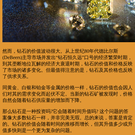
然而，钻石的价值波动很大。从上世纪80年代德比尔斯
(DeBeers)主导市场并发出“钻石恒久远”口号的经济繁荣时期，
到其垄断地位瓦解的经济大衰退时期，钻石的价值和价格反映
了市场的诸多变化。但最值得注意的是，钻石及其价格也反映
了供求关系。
同黄金、白银和铂金等金属的价格一样，钻石的价值也会因人
们对其的需求变化而起伏不定。当新的钻石矿被发现时，价格
自然会随着钻石供应量的增加而下降。
那么钻石是一种投资吗?它会随着时间升值吗? 这个问题的答
案像大多数钻石一样，并非完美无瑕。总的来说，答案是肯定
的。钻石的价值会随着时间的推移而增长，但其升值多少或升
值多快则是一个更为复杂的问题。