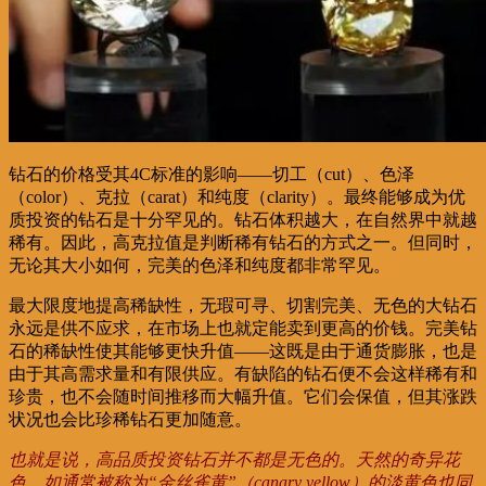
钻石的价格受其4C标准的影响——切工（cut）、色泽
（color）、克拉（carat）和纯度（clarity）。最终能够成为优
质投资的钻石是十分罕见的。钻石体积越大，在自然界中就越
稀有。因此，高克拉值是判断稀有钻石的方式之一。但同时，
无论其大小如何，完美的色泽和纯度都非常罕见。
最大限度地提高稀缺性，无瑕可寻、切割完美、无色的大钻石
永远是供不应求，在市场上也就定能卖到更高的价钱。完美钻
石的稀缺性使其能够更快升值——这既是由于通货膨胀，也是
由于其高需求量和有限供应。有缺陷的钻石便不会这样稀有和
珍贵，也不会随时间推移而大幅升值。它们会保值，但其涨跌
状况也会比珍稀钻石更加随意。
也就是说，高品质投资钻石并不都是无色的。天然的奇异花
色，如通常被称为“金丝雀黄”（canary yellow）的淡黄色也同