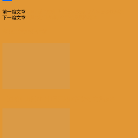
分
前一篇文章
英国百所“危房”学校紧急关停 政府承诺尽快解决
享
下一篇文章
美国“龙”飞船载4名宇航员返回地球
相关文章
更多作者
【必读】比利时7月1日开始的新变化 内容超多