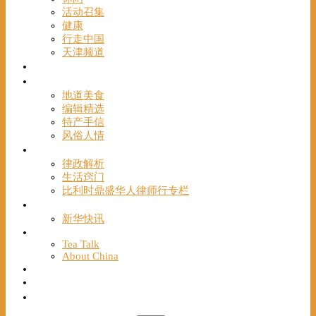
活动召集
健康
行走中国
天津频道
视频
一路风情
地道美食
编辑精选
特产手信
风俗人情
帮手
律政解析
生活窍门
比利时鼎盛华人律师行专栏
海聚推荐
新华快讯
English
Tea Talk
About China
Français
Chinese Bridge（汉语桥）
我们