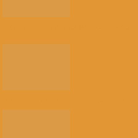
【社区活动】比利时华人合唱团唱响布鲁塞尔户外音乐
节...
比利时浙江籍侨团联盟成功举办2026“浙里有爱”端...