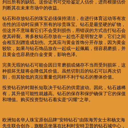
列出所有的缺陷。这份证书可交给鉴定人估价，进而根据估价
判断其在未来市场中的收益。
钻石和存放钻石的珠宝必须保持清洁，在进行体育运动等有攻
击性的活动时应摘下所有的珍贵珠宝。钻石是最坚硬的矿物，
但这并不意味着它们不会受到损伤，用错误的方式击打钻石会
使其碎裂。将多枚钻石存放在一起也不是明智之举，它们之间
会相互刮蹭造成划伤。尤其应与黄金首饰分开存放，因为黄金
较软，如果与钻石饰品放在一起或一起佩戴，很容易磨损，并
且黄金也容易使白金变黄，影响色泽。
完美无瑕的钻石可能会因日常磨损或储存不当而受到损坏，这
种损坏无疑将会降低其价值。虽然切割后的钻石可以再次切
割，但其较低的克拉重量也同样不利于钻石的整体价值。
投资钻石的时期长短取决于钻石的供需波动。因此，钻石越稀
有，其升值可能性就越高。钻石的保存和保护确保了它的保值
和增值。购买投资型钻石着实是“闪耀”之举。
欧洲知名华人珠宝原创品牌”安特钻石”由陈海芳女士和杨文海
先生联合创办，旗舰店坐落在比利时安特卫普的钻石城中心，