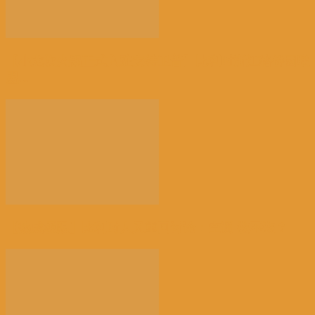
【小龙坎火锅正式入驻安特卫普】比利时浙江籍侨团联
盟...
【热成极限】比利时人又重回讨论：空调 装不装？