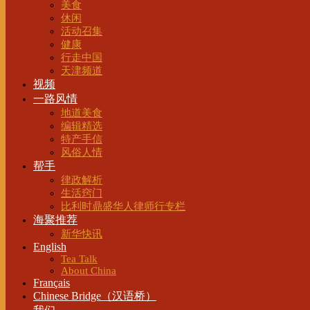
美食
休闲
活动召集
健康
行走中国
天津频道
视频
一路风情
地道美食
编辑精选
特产手信
风俗人情
帮手
律政解析
生活窍门
比利时鼎盛华人律师行专栏
海聚推荐
新华快讯
English
Tea Talk
About China
Français
Chinese Bridge（汉语桥）