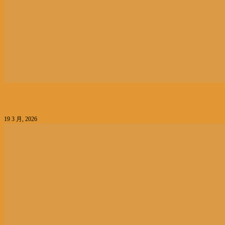
【比媒】京东进军比利时 Joybuy网购平台全面上线
19 3 月, 2026