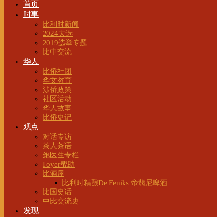
首页
时事
比利时新闻
2024大选
2019选举专题
比中交流
华人
比侨社团
华文教育
涉侨政策
社区活动
华人故事
比侨史记
观点
对话专访
茶人茶语
鲍医生专栏
Foyer帮助
比酒屋
比利时精酿De Feniks 帝翡尼啤酒
比国史话
中比交流史
发现