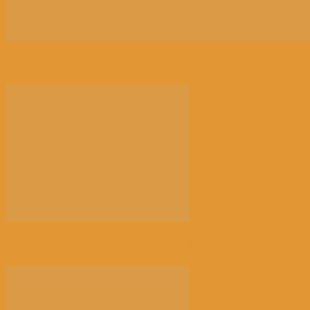
【2026年新春贺词】中国国务院侨务办公室主任 陈...
【免费领取中文公益书】《比利时妇女及家庭权益保障